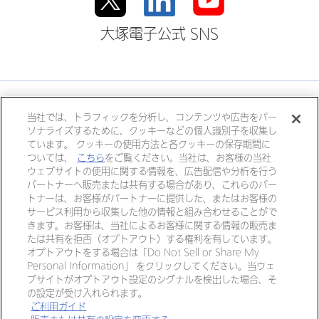
大塚電子公式 SNS
大塚ホールディングス
当社では、トラフィックを分析し、コンテンツや広告をパー
ソナライズするために、クッキーなどの個人識別子を収集し
大塚製薬
大塚製薬工場
大鵬薬品工業
ています。 クッキーの使用方法と各クッキーの保存期間に
大塚倉庫
大塚化学
大塚食品
ついては、
こちら
をご覧ください。当社は、お客様の当社
ウェブサイトの使用に関する情報を、広告配信や分析を行う
大塚メディカルデバイス
パートナーへ販売または共有する場合があり、これらのパー
トナーは、お客様がパートナーに提供した、またはお客様の
サービス利用から収集した他の情報と組み合わせることがで
きます。お客様は、当社によるお客様に関する情報の販売ま
個人情報・特定個人情報につい
リンク
たは共有を拒否（オプトアウト）する権利を有しています。
て
オプトアウトをする場合は「Do Not Sell or Share My
Personal Information」 をクリックしてください。当ウェ
ご利用ガイド
サイトマップ
ブサイトがオプトアウト設定のシグナルを検出した場合、そ
の設定が受け入れられます。
ご利用ガイド
Copyright © OTSUKA ELECTRONICS CO.,LTD All Rights Reserved.