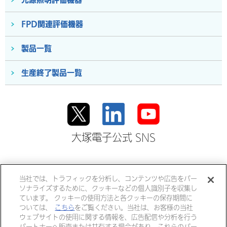
FPD関連評価機器
製品一覧
生産終了製品一覧
大塚電子公式 SNS
大塚ホールディングス
当社では、トラフィックを分析し、コンテンツや広告をパー
ソナライズするために、クッキーなどの個人識別子を収集し
大塚製薬
大塚製薬工場
大鵬薬品工業
ています。 クッキーの使用方法と各クッキーの保存期間に
ついては、
こちら
をご覧ください。当社は、お客様の当社
大塚倉庫
大塚化学
大塚食品
ウェブサイトの使用に関する情報を、広告配信や分析を行う
パートナーへ販売または共有する場合があり、これらのパー
大塚メディカルデバイス