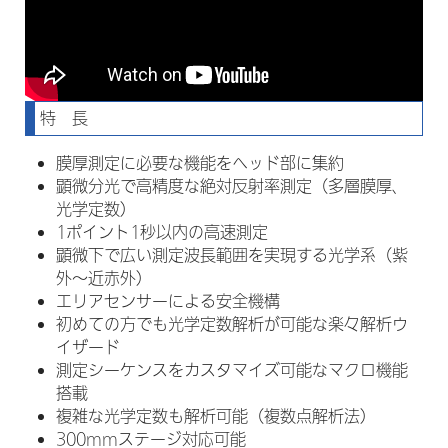
特 長
膜厚測定に必要な機能をヘッド部に集約
顕微分光で高精度な絶対反射率測定（多層膜厚、
光学定数）
1ポイント1秒以内の高速測定
顕微下で広い測定波長範囲を実現する光学系（紫
外～近赤外）
エリアセンサーによる安全機構
初めての方でも光学定数解析が可能な楽々解析ウ
イザード
測定シーケンスをカスタマイズ可能なマクロ機能
搭載
複雑な光学定数も解析可能（複数点解析法）
300mmステージ対応可能