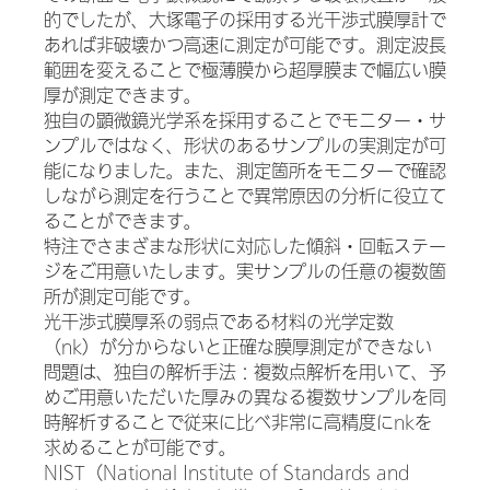
的でしたが、大塚電子の採用する光干渉式膜厚計で
あれば非破壊かつ高速に測定が可能です。測定波長
範囲を変えることで極薄膜から超厚膜まで幅広い膜
厚が測定できます。
独自の顕微鏡光学系を採用することでモニター・サ
ンプルではなく、形状のあるサンプルの実測定が可
能になりました。また、測定箇所をモニターで確認
しながら測定を行うことで異常原因の分析に役立て
ることができます。
特注でさまざまな形状に対応した傾斜・回転ステー
ジをご用意いたします。実サンプルの任意の複数箇
所が測定可能です。
光干渉式膜厚系の弱点である材料の光学定数
（nk）が分からないと正確な膜厚測定ができない
問題は、独自の解析手法：複数点解析を用いて、予
めご用意いただいた厚みの異なる複数サンプルを同
時解析することで従来に比べ非常に高精度にnkを
求めることが可能です。
NIST（National Institute of Standards and