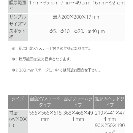
膜厚範囲
1 nm～35 μm
7 nm～49 μm
16 nm～92 μm
*1
サンプル
最大200×200×17 mm
*2
サイズ
スポット
φ5、φ10、φ20、φ40 µｍ
径
※上記は自動XYステージ付きの仕様となります。
＊1 膜厚範囲はSiO
換算となります。
2
＊2 300 mmステージについては別途お問合せ下さい。
タイプ
自動XYステージ
固定フレームタ
組込みヘッドタ
タイプ
イプ
イプ
寸法
556×566×618
368×468×49
210×441×47
(W×D×
mm
1 mm
4 mm
H)
90×250×190
*
mm