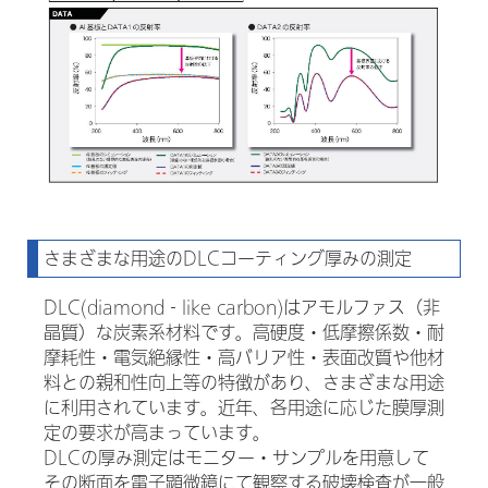
さまざまな用途のDLCコーティング厚みの測定
DLC(diamond‐like carbon)はアモルファス（非
晶質）な炭素系材料です。高硬度・低摩擦係数・耐
摩耗性・電気絶縁性・高バリア性・表面改質や他材
料との親和性向上等の特徴があり、さまざまな用途
に利用されています。近年、各用途に応じた膜厚測
定の要求が高まっています。
DLCの厚み測定はモニター・サンプルを用意して
その断面を電子顕微鏡にて観察する破壊検査が一般