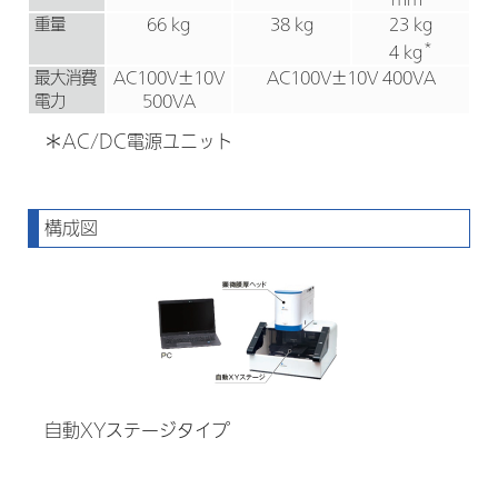
重量
66 kg
38 kg
23 kg
*
4 kg
最大消費
AC100V±10V
AC100V±10V 400VA
電力
500VA
＊AC/DC電源ユニット
構成図
自動XYステージタイプ