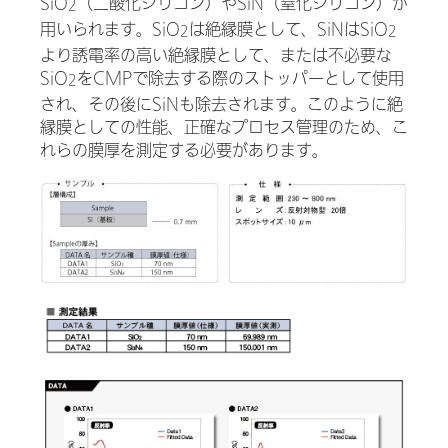
SiO
（二酸化シリコン）やSiN（窒化シリコン）が
2
用いられます。SiO
は絶縁膜として、SiNはSiO
2
2
より誘電率の高い絶縁膜として、または不必要な
SiO
をCMPで除去する際のストッパーとして使用
2
され、その後にSiNも除去されます。このように絶
縁膜としての性能、正確なプロセス管理のため、こ
れらの膜厚を測定する必要があります。