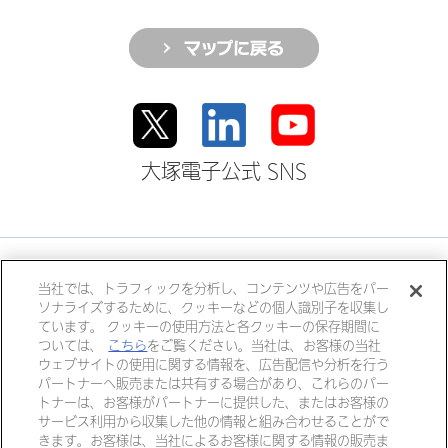
大塚電子公式 SNS
大塚ホールディングス
当社では、トラフィックを分析し、コンテンツや広告をパー
ソナライズするために、クッキーなどの個人識別子を収集し
大塚製薬
大塚製薬工場
大鵬薬品工業
ています。 クッキーの使用方法と各クッキーの保存期間に
ついては、
大塚倉庫
こちら
をご覧ください。当社は、お客様の当社
大塚化学
大塚食品
ウェブサイトの使用に関する情報を、広告配信や分析を行う
大塚メディカルデバイス
パートナーへ販売または共有する場合があり、これらのパー
トナーは、お客様がパートナーに提供した、またはお客様の
サービス利用から収集した他の情報と組み合わせることがで
きます。お客様は、当社によるお客様に関する情報の販売ま
個人情報・特定個人情報につい