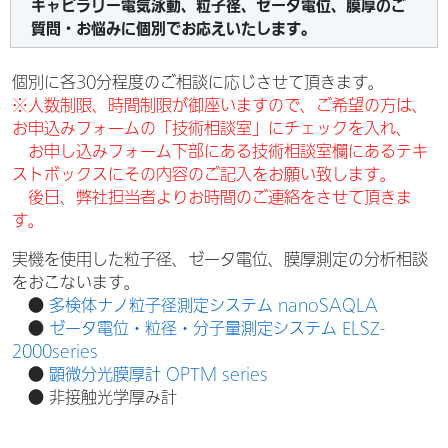
キャピラリー電気泳動、粒子径、ゼータ電位、膜厚のご
質問・お悩みに個別でお応えいたします。
個別に各30分程度のご相談に応じさせて頂きます。
※人数制限、時間制限が御座いますので、ご希望の方は、
お申込みフォームの「技術相談室」にチェックを入れ、
お申し込みフォーム下部にある技術相談室欄にあるテキ
ストボックスにその内容のご記入をお願い致します。
後日、弊社担当者よりお時間のご連絡をさせて頂きま
す。
実機を使用した粒子径、ゼータ電位、膜厚測定の分析相談
をおこないます。
●
多検体ナノ粒子径測定システム nanoSAQLA
●
ゼータ電位・粒径・分子量測定システム ELSZ-
2000series
●
顕微分光膜厚計 OPTM series
● 非接触光学厚み計