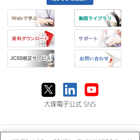
大塚電子公式 SNS
大塚ホールディングス