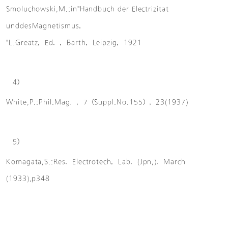
Smoluchowski,M.:in"Handbuch der Electrizitat
unddesMagnetismus，
"L.Greatz，Ed．，Barth，Leipzig，1921
4）
White,P.:Phil.Mag．，7（Suppl.No.155），23(1937)
5）
Komagata,S.:Res．Electrotech，Lab．(Jpn,)．March
(1933),p348