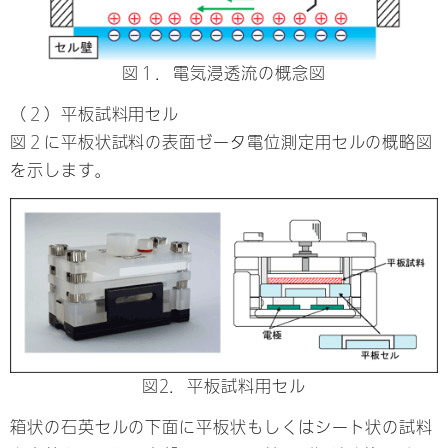
図１．電気浸透流の概念図
（２）平板試料用セル
図２に平板状試料の表面ゼータ電位測定用セルの概略図
を示します。
図2．平板試料用セル
箱状の石英セルの下面に平板状もしくはシート状の試料