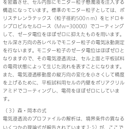
を密着させ、セル内部にモニター粒子懸濁液を注入する
構造になっています。標準のモニター粒子としては、ポ
リスチレンラテックス（粒子径約500ｎｍ）をヒドロキ
シプロピルセルロース（Mw=30000）でコーティング
して、ゼータ電位をほぼゼロに抑えたものを用います。
セル深さ方向の各レベルでモニター粒子の電気泳動測定
を行ないます。モニター粒子のゼータ電位はほぼゼロと
なりますので、その電気浸透流は、セル上面と平板試料
の電荷状態によって生じた流れを表すことになります。
また、電気浸透移動度の縦方向の変化を小さくして精度
を上げるために、平板試料用セルの内壁をポリアクリル
アミドでコーティングし、電荷をほぼゼロにしていま
す。
（３）森・岡本の式
電気浸透流のプロファイルの解析は、境界条件の異なる
３-５）
いくつかの理論式が報告されています
が、ここで