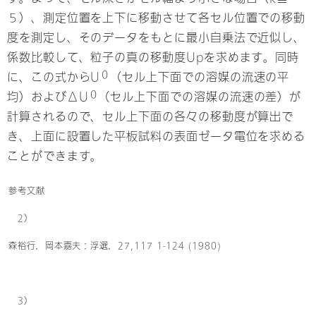
５）、測定位置を上下に移動させて各セル位置での移動
度を測定し、そのデータをもとに最小自乗法で近似し、
係数比較して、粒子の真の移動度Upを求めます。同時
０
に、この式からU
（セル上下面での溶媒の流速の平
０
均）およびΔU
（セル上下面での溶媒の流速の差）が
計算されるので、セル上下面の各々の移動度が算出で
き、上面に設置した平板試料の表面ゼータ電位を求める
ことができます。
参考文献
2）
森裕行，岡本嘉夫：浮選，27,117 1-124 (1980)
3）