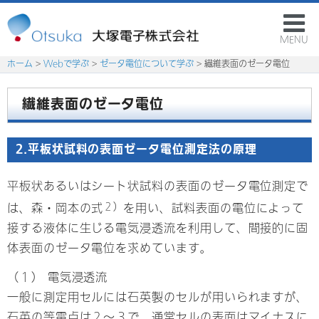
MENU
ホーム
>
Webで学ぶ
>
ゼータ電位について学ぶ
> 繊維表面のゼータ電位
繊維表面のゼータ電位
2.平板状試料の表面ゼータ電位測定法の原理
平板状あるいはシート状試料の表面のゼータ電位測定で
２）
は、森・岡本の式
を用い、試料表面の電位によって
接する液体に生じる電気浸透流を利用して、間接的に固
体表面のゼータ電位を求めています。
（１） 電気浸透流
一般に測定用セルには石英製のセルが用いられますが、
石英の等電点は２～３で、通常セルの表面はマイナスに