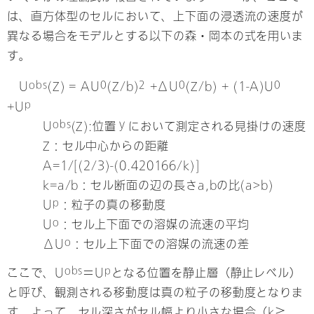
は、直方体型のセルにおいて、上下面の浸透流の速度が
異なる場合をモデルとする以下の森・岡本の式を用いま
す。
2
obs
0
0
0
U
(Z) = AU
(Z/b)
+ΔU
(Z/b) + (1-A)U
p
+U
obs
U
(Z):位置ｙにおいて測定される見掛けの速度
Z：セル中心からの距離
A=1/[(2/3)-(0.420166/k)]
k=a/b：セル断面の辺の長さa,bの比(a>b)
p
U
：粒子の真の移動度
o
U
：セル上下面での溶媒の流速の平均
o
ΔU
：セル上下面での溶媒の流速の差
obs
p
ここで、U
＝U
となる位置を静止層（静止レベル）
と呼び、観測される移動度は真の粒子の移動度となりま
す。よって、セル深さがセル幅より小さな場合（k≧