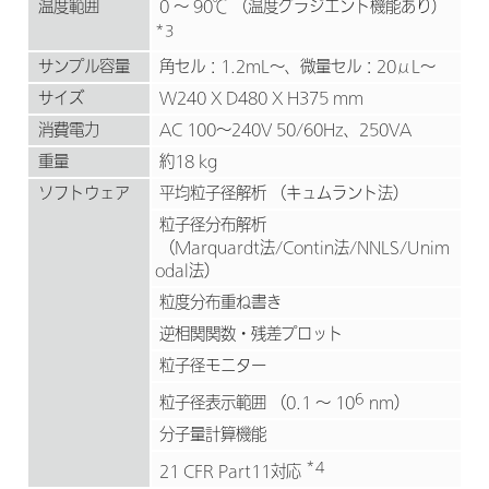
温度範囲
0 ～ 90℃ （温度グラジエント機能あり）
*3
サンプル容量
角セル：1.2mL～、微量セル：20μL～
サイズ
W240 X D480 X H375 mm
消費電力
AC 100～240V 50/60Hz、250VA
重量
約18 kg
ソフトウェア
平均粒子径解析 （キュムラント法）
粒子径分布解析
（Marquardt法/Contin法/NNLS/Unim
odal法）
粒度分布重ね書き
逆相関関数・残差プロット
粒子径モニター
6
粒子径表示範囲 （0.1 ～ 10
nm）
分子量計算機能
*4
21 CFR Part11対応