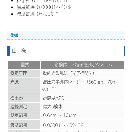
粒子径 0.6nm～10μm
濃度範囲 0.00001～40％
温度範囲 0～90℃*
仕様
仕 様
型式
多検体ナノ粒子径測定システム
測定原理
動的光散乱法（光子相関法）
光源
高出力半導体レーザー（660nm、70m
*1
W）
検出器
高感度APD
連続測定
最大5検体
測定範囲
0.6nm ～ 10μm
*2
0.00001 ～ 40%
濃度範囲