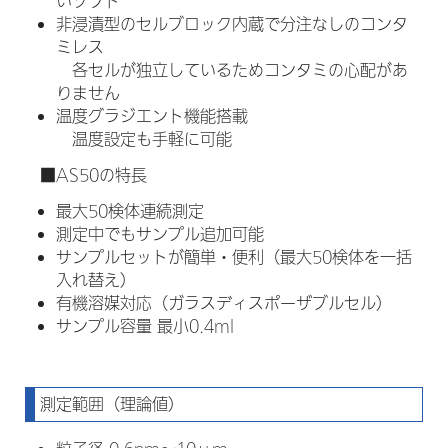
いソフト
非浸漬型のセルブロック内蔵で分注なしのコンタ
ミレス
各セルが独立しているためコンタミの心配があ
りません
温度グラジエント機能搭載
温度設定も手軽に可能
■AS50の特長
最大50検体連続測定
測定中でもサンプル追加可能
サンプルセットが簡単・便利（最大50検体を一括
入れ替え）
有機溶媒対応（ガラスディスポーザブルセル）
サンプル容量 最小0.4ml
測定範囲（理論値）