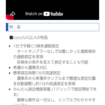
特 長
■nanoSAQLAの特長
1台で手軽に5検体連続測定
オートサンプラーなしでは難しかった複数検体
の連続測定を実現
各検体の条件を変えて測定することも可能
希薄から濃厚系対応
標準測定時間1分の高速測定
濃厚系から希薄系サンプルまで最適な測定位置
を自動調整し約1分の高速測定を実現
かんたん測定機能搭載 (1クリックで測定開始でき
る)
複雑な操作は一切なし、シンプルでわかりやす