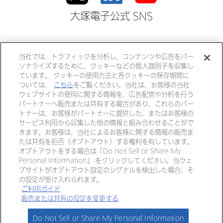
大塚電子公式 SNS
大塚ホールディングス
当社では、トラフィックを分析し、コンテンツや広告をパー
ソナライズするために、クッキーなどの個人識別子を収集し
大塚製薬
大塚製薬工場
大鵬薬品工業
ています。 クッキーの使用方法と各クッキーの保存期間に
ついては、
こちら
をご覧ください。当社は、お客様の当社
大塚倉庫
大塚化学
大塚食品
ウェブサイトの使用に関する情報を、広告配信や分析を行う
パートナーへ販売または共有する場合があり、これらのパー
大塚メディカルデバイス
トナーは、お客様がパートナーに提供した、またはお客様の
サービス利用から収集した他の情報と組み合わせることがで
きます。お客様は、当社によるお客様に関する情報の販売ま
個人情報・特定個人情報につい
リンク
たは共有を拒否（オプトアウト）する権利を有しています。
て
オプトアウトをする場合は「Do Not Sell or Share My
Personal Information」 をクリックしてください。当ウェ
ご利用ガイド
サイトマップ
ブサイトがオプトアウト設定のシグナルを検出した場合、そ
の設定が受け入れられます。
ご利用ガイド
Copyright © OTSUKA ELECTRONICS CO.,LTD All Rights Reserved.
販売または共有の設定を変更する
Do Not Sell or Share My Personal Information