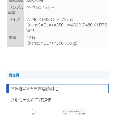
連続測定
最大50検体
サンプル
ASセル0.4mL～
容量
サイズ
W240 X D480 X H275 mm
（nanoSAQLA+AS50：W480 X D480 X H375
mm）
重量
12 kg
（nanoSAQLA+AS50：30kg）
測定例
溶媒違いの5検体連続測定
アルミナの粒子径評価