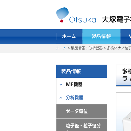
ホーム
> 製品情報：分析機器 > 多検体ナノ粒子
多
ラ 
ME機器
分析機器
ゼータ電位
粒子径・粒子径分