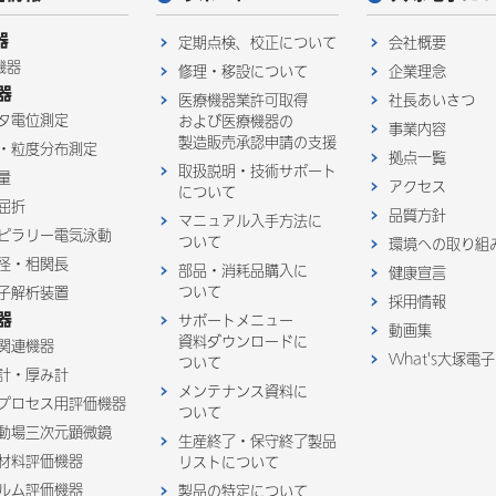
器
定期点検、校正について
会社概要
機器
修理・移設について
企業理念
器
医療機器業許可取得
社長あいさつ
タ電位測定
および医療機器の
事業内容
製造販売承認申請の支援
・粒度分布測定
拠点一覧
取扱説明・技術サポート
量
アクセス
について
屈折
品質方針
マニュアル入手方法に
ピラリー電気泳動
ついて
環境への取り組
径・相関長
部品・消耗品購入に
健康宣言
ついて
子解析装置
採用情報
器
サポートメニュー
動画集
資料ダウンロードに
関連機器
What's大塚電子
ついて
計・厚み計
メンテナンス資料に
プロセス用評価機器
ついて
動場三次元顕微鏡
生産終了・保守終了製品
材料評価機器
リストについて
ルム評価機器
製品の特定について