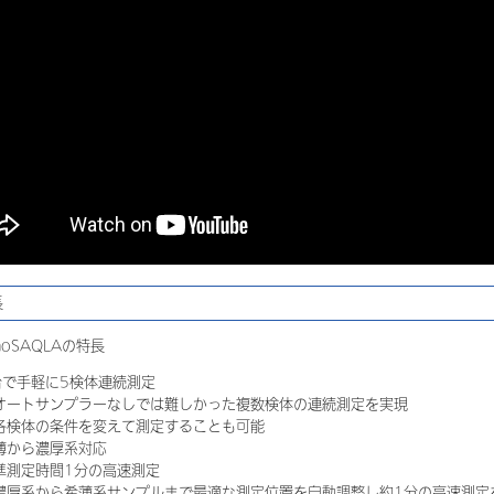
長
noSAQLAの特長
台で手軽に5検体連続測定
ートサンプラーなしでは難しかった複数検体の連続測定を実現
検体の条件を変えて測定することも可能
薄から濃厚系対応
準測定時間1分の高速測定
厚系から希薄系サンプルまで最適な測定位置を自動調整し約1分の高速測定