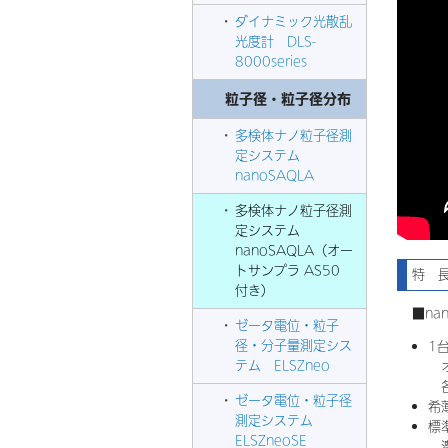
ダイナミック光散乱
光度計 DLS-
8000series
粒子径・粒子径分布
多検体ナノ粒子径測
定システム
nanoSAQLA
多検体ナノ粒子径測
定システム
nanoSAQLA（オー
トサンプラ AS50
特 
付き）
■na
ゼータ電位・粒子
径・分子量測定シス
1
テム ELSZneo
オ
各
ゼータ電位・粒子径
希
測定システム
標
ELSZneoSE
濃