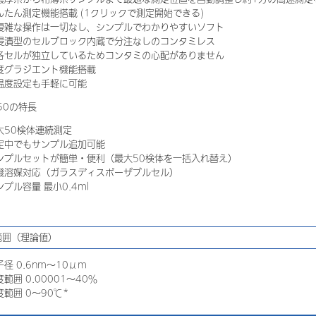
んたん測定機能搭載 (1クリックで測定開始できる)
雑な操作は一切なし、シンプルでわかりやすいソフト
浸漬型のセルブロック内蔵で分注なしのコンタミレス
セルが独立しているためコンタミの心配がありません
度グラジエント機能搭載
度設定も手軽に可能
50の特長
大50検体連続測定
定中でもサンプル追加可能
ンプルセットが簡単・便利（最大50検体を一括入れ替え）
機溶媒対応（ガラスディスポーザブルセル）
ンプル容量 最小0.4ml
範囲（理論値）
子径 0.6nm～10μm
範囲 0.00001～40％
度範囲 0～90℃*