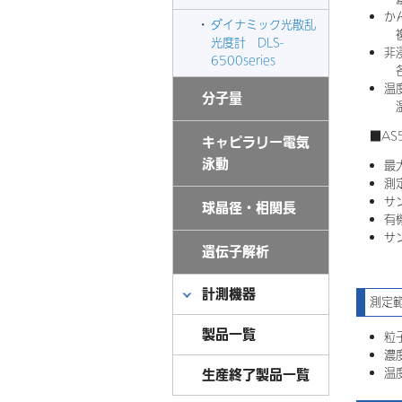
か
ダイナミック光散乱
複
光度計 DLS-
非
6500series
各
温
分子量
温
■AS
キャピラリー電気
泳動
最
測
サ
球晶径・相関長
有
サ
遺伝子解析
計測機器
測定
製品一覧
粒
濃度
生産終了製品一覧
温