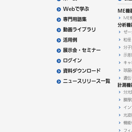
Webで学ぶ
ME機
ME
専門用語集
分析機
動画ライブラリ
ゼー
活用例
粒径
分子
展示会・セミナー
示差
ログイン
キャ
資料ダウンロード
球晶
遺伝
ニュースリリース一覧
計測機
分光
膜厚
イン
光波
機能
フィ