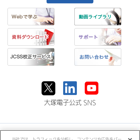
大塚電子公式 SNS
大塚ホールディングス
当社では、トラフィックを分析し、コンテンツや広告をパー