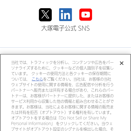
大塚電子公式 SNS
大塚ホールディングス
当社では、トラフィックを分析し、コンテンツや広告をパー
ソナライズするために、クッキーなどの個人識別子を収集し
大塚製薬
大塚製薬工場
大鵬薬品工業
ています。 クッキーの使用方法と各クッキーの保存期間に
大塚倉庫
大塚化学
大塚食品
ついては、
こちら
をご覧ください。当社は、お客様の当社
ウェブサイトの使用に関する情報を、広告配信や分析を行う
大塚メディカルデバイス
パートナーへ販売または共有する場合があり、これらのパー
トナーは、お客様がパートナーに提供した、またはお客様の
サービス利用から収集した他の情報と組み合わせることがで
きます。お客様は、当社によるお客様に関する情報の販売ま
個人情報・特定個人情報につい
リンク
たは共有を拒否（オプトアウト）する権利を有しています。
て
オプトアウトをする場合は「Do Not Sell or Share My
Personal Information」 をクリックしてください。当ウェ
ご利用ガイド
サイトマップ
ブサイトがオプトアウト設定のシグナルを検出した場合、そ