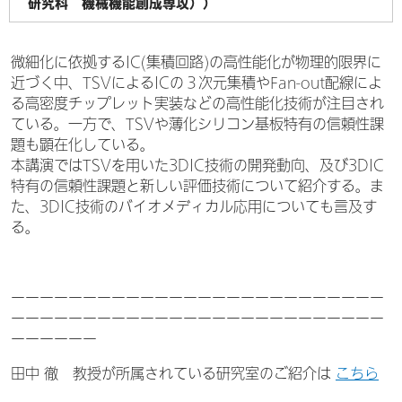
研究科 機械機能創成専攻））
微細化に依拠するIC(集積回路)の高性能化が物理的限界に
近づく中、TSVによるICの３次元集積やFan-out配線によ
る高密度チップレット実装などの高性能化技術が注目され
ている。一方で、TSVや薄化シリコン基板特有の信頼性課
題も顕在化している。
本講演ではTSVを用いた3DIC技術の開発動向、及び3DIC
特有の信頼性課題と新しい評価技術について紹介する。ま
た、3DIC技術のバイオメディカル応用についても言及す
る。
ーーーーーーーーーーーーーーーーーーーーーーーーーー
ーーーーーーーーーーーーーーーーーーーーーーーーーー
ーーーーーー
田中 徹
教授が所属されている研究室のご紹介は
こちら