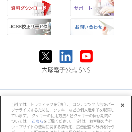
大塚電子公式 SNS
大塚ホールディングス
当社では、トラフィックを分析し、コンテンツや広告をパー
ソナライズするために、クッキーなどの個人識別子を収集し
大塚製薬
大塚製薬工場
大鵬薬品工業
ています。 クッキーの使用方法と各クッキーの保存期間に
大塚倉庫
大塚化学
大塚食品
ついては、
こちら
をご覧ください。当社は、お客様の当社
ウェブサイトの使用に関する情報を、広告配信や分析を行う
大塚メディカルデバイス