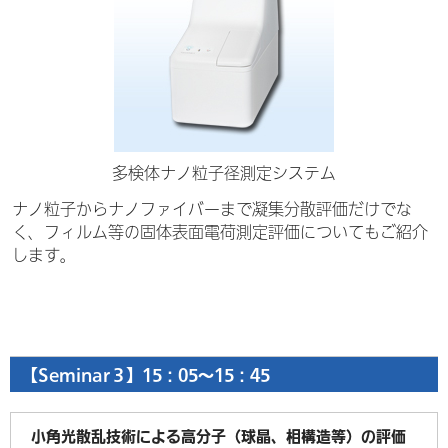
多検体ナノ粒子径測定システム
ナノ粒子からナノファイバーまで凝集分散評価だけでな
く、フィルム等の固体表面電荷測定評価についてもご紹介
します。
【Seminar３】15：05～15：45
小角光散乱技術による高分子（球晶、相構造等）の評価