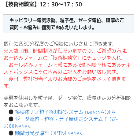
【技術相談室】12：30～17：50
キャピラリー電気泳動、粒子径、ゼータ電位、膜厚のご
質問・お悩みに個別でお応えいたします。
個別に各30分程度のご相談に応じさせて頂きます。
※人数制限、時間制限が御座いますので、ご希望の方は、
お申込みフォームの「技術相談室」にチェックを入れ、
お申し込みフォーム下部にある技術相談室欄にあるテキ
ストボックスにその内容のご記入をお願い致します。
後日、弊社担当者よりお時間のご連絡をさせて頂きま
す。
実機を使用した粒子径、ゼータ電位、膜厚測定の分析相談
をおこないます。
●
多検体ナノ粒子径測定システム nanoSAQLA
●
ゼータ電位・粒径・分子量測定システム ELSZ-
2000series
●
顕微分光膜厚計 OPTM series