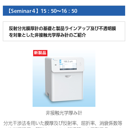
【Seminar４】15：50～16：50
反射分光膜厚計の基礎と製品ラインアップ及び不透明膜
を対象とした非接触光学厚み計のご紹介
非接触光学厚み計
分光干渉法を用いた膜厚及び反射率、屈折率、消衰係数等