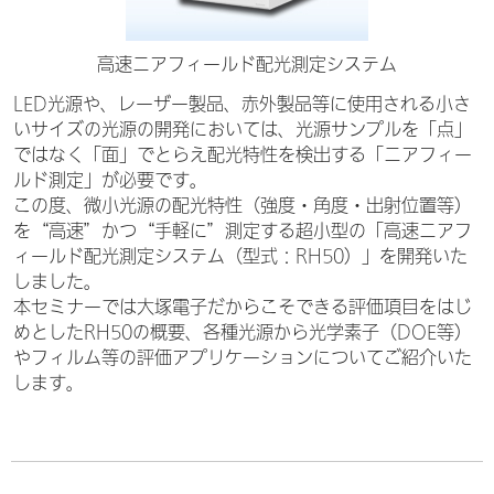
高速ニアフィールド配光測定システム
LED光源や、レーザー製品、赤外製品等に使用される小さ
いサイズの光源の開発においては、光源サンプルを「点」
ではなく「面」でとらえ配光特性を検出する「ニアフィー
ルド測定」が必要です。
この度、微小光源の配光特性（強度・角度・出射位置等）
を“高速”かつ“手軽に”測定する超小型の「高速ニアフ
ィールド配光測定システム（型式：RH50）」を開発いた
しました。
本セミナーでは大塚電子だからこそできる評価項目をはじ
めとしたRH50の概要、各種光源から光学素子（DOE等）
やフィルム等の評価アプリケーションについてご紹介いた
します。