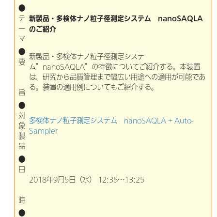
●
新製品・多検体ナノ粒子径測定システム nanoSAQLA
テ
ー
のご紹介
マ
●
新製品・多検体ナノ粒子径測定システ
要
ム”nanoSAQLA”の特徴についてご紹介する。本装置
は、研究から品質管理まで幅広い用途への適用が可能であ
る。装置の適用例についてもご紹介する。
旨
●
対
多検体ナノ粒子測定システム nanoSAQLA + Auto-
象
Sampler
製
品
●
日
2018年9月5日（水） 12:35～13:25
時
●