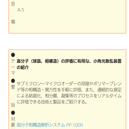
会
A-5
場
●
高分子（球晶、相構造）の評価に有用な、小角光散乱装置
テ
ー
の紹介
マ
●
サブミクロン～マイクロオーダーの球晶やポリマーブレン
要
ド等の相構造・異方性を手軽に評価、また、連続的な測定
による結晶化、相分離、凝集等のプロセスをリアルタイム
に評価できる技術と製品をご紹介する。
旨
●
対
象
高分子相構造解析システム PP-1000