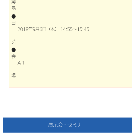
製
品
●
日
2018年9月6日（木） 14:55～15:45
時
●
会
A-1
場
展示会・セミナー