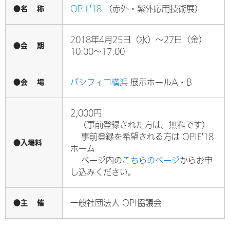
●名 称
OPIE'18
（赤外・紫外応用技術展）
2018年4月25日（水）～27日（金）
●会 期
10:00～17:00
●会 場
パシフィコ横浜
展示ホールA・B
2,000円
（事前登録された方は、無料です）
事前登録を希望される方は OPIE'18
●入場料
ホーム
ページ内の
こちらのページ
からお申
し込みください。
●主 催
一般社団法人 OPI協議会