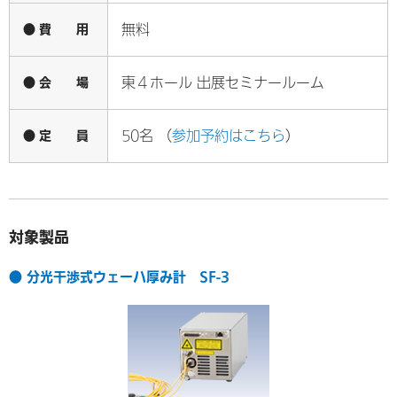
● 費 用
無料
● 会 場
東４ホール 出展セミナールーム
● 定 員
50名 （
参加予約はこちら
）
対象製品
● 分光干渉式ウェーハ厚み計 SF-3