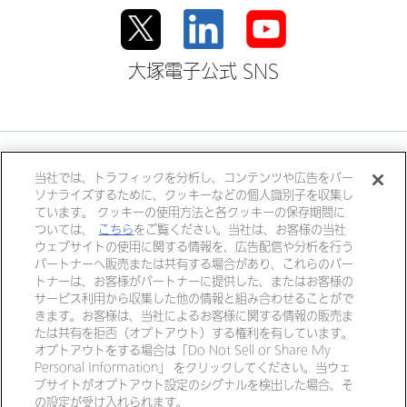
大塚電子公式 SNS
大塚ホールディングス
当社では、トラフィックを分析し、コンテンツや広告をパー
ソナライズするために、クッキーなどの個人識別子を収集し
大塚製薬
大塚製薬工場
大鵬薬品工業
ています。 クッキーの使用方法と各クッキーの保存期間に
大塚倉庫
大塚化学
大塚食品
ついては、
こちら
をご覧ください。当社は、お客様の当社
ウェブサイトの使用に関する情報を、広告配信や分析を行う
大塚メディカルデバイス
パートナーへ販売または共有する場合があり、これらのパー
トナーは、お客様がパートナーに提供した、またはお客様の
サービス利用から収集した他の情報と組み合わせることがで
きます。お客様は、当社によるお客様に関する情報の販売ま
個人情報・特定個人情報につい
リンク
たは共有を拒否（オプトアウト）する権利を有しています。
て
オプトアウトをする場合は「Do Not Sell or Share My
Personal Information」 をクリックしてください。当ウェ
ご利用ガイド
サイトマップ
ブサイトがオプトアウト設定のシグナルを検出した場合、そ
の設定が受け入れられます。