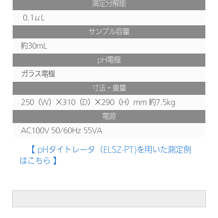
滴定分解能
0.1μL
サンプル容量
約30mL
pH電極
ガラス電極
寸法・重量
250（W）×310（D）×290（H）mm 約7.5kg
電源
AC100V 50/60Hz 55VA
【 pHタイトレータ（ELSZ-PT)を用いた測定例
はこちら 】