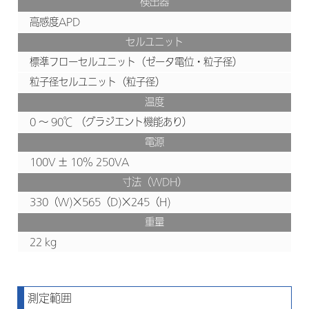
検出器
高感度APD
セルユニット
標準フローセルユニット（ゼータ電位・粒子径）
粒子径セルユニット（粒子径）
温度
0 ～ 90℃ （グラジエント機能あり）
電源
100V ± 10% 250VA
寸法（WDH）
330（W)×565（D)×245（H)
重量
22 kg
測定範囲