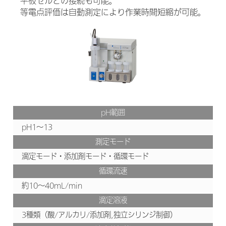
平板セルとの接続も可能。
等電点評価は自動測定により作業時間短縮が可能。
pH範囲
pH1～13
測定モード
滴定モード・添加剤モード・循環モード
循環流速
約10～40mL/min
滴定溶液
3種類（酸/アルカリ/添加剤,独立シリンジ制御）