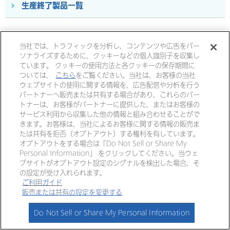
生産終了製品一覧
当社では、トラフィックを分析し、コンテンツや広告をパー
ソナライズするために、クッキーなどの個人識別子を収集し
ています。 クッキーの使用方法と各クッキーの保存期間に
大塚電子公式 SNS
ついては、
こちら
をご覧ください。当社は、お客様の当社
ウェブサイトの使用に関する情報を、広告配信や分析を行う
パートナーへ販売または共有する場合があり、これらのパー
トナーは、お客様がパートナーに提供した、またはお客様の
大塚ホールディングス
サービス利用から収集した他の情報と組み合わせることがで
きます。お客様は、当社によるお客様に関する情報の販売ま
大塚製薬
大塚製薬工場
大鵬薬品工業
たは共有を拒否（オプトアウト）する権利を有しています。
オプトアウトをする場合は「Do Not Sell or Share My
大塚倉庫
大塚化学
大塚食品
Personal Information」 をクリックしてください。当ウェ
大塚メディカルデバイス
ブサイトがオプトアウト設定のシグナルを検出した場合、そ
の設定が受け入れられます。
ご利用ガイド
販売または共有の設定を変更する
個人情報・特定個人情報につい
リンク
て
Do Not Sell or Share My Personal Information
ご利用ガイド
サイトマップ
ホーム
製品情報
セミナー情報
ログイン
お問い合わせ