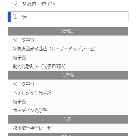
ゼータ電位・粒子径
仕 様
測定原理
ゼータ電位
電気泳動光散乱法（レーザードップラー法）
粒子径
動的光散乱法（光子相関法）
光学系
ゼータ電位
ヘテロダイン光学系
粒子径
ホモダイン光学系
光源
狭帯域半導体レーザー