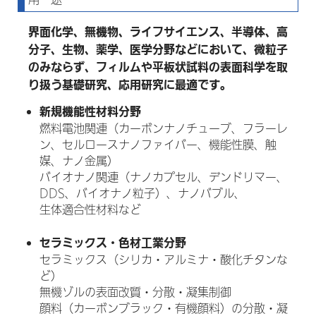
界面化学、無機物、ライフサイエンス、半導体、高
分子、生物、薬学、医学分野などにおいて、微粒子
のみならず、フィルムや平板状試料の表面科学を取
り扱う基礎研究、応用研究に最適です。
新規機能性材料分野
燃料電池関連（カーボンナノチューブ、フラーレ
ン、セルロースナノファイバー、機能性膜、触
媒、ナノ金属）
バイオナノ関連（ナノカプセル、デンドリマー、
DDS、バイオナノ粒子）、ナノバブル、
生体適合性材料など
セラミックス・色材工業分野
セラミックス（シリカ・アルミナ・酸化チタンな
ど）
無機ゾルの表面改質・分散・凝集制御
顔料（カーボンブラック・有機顔料）の分散・凝