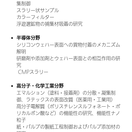
集制御
スラリー状サンプル
カラーフィルター
浮遊選鉱物の捕集材吸着の研究
半導体分野
シリコンウェハー表面への異物付着のメカニズム
解明
研磨剤や添加剤とウェハー表面との相互作用の研
究
CMPスラリー
高分子・化学工業分野
エマルション（塗料・接着剤）の分散・凝集制
御、ラテックスの表面改質（医薬用・工業用）
高分子電解質（ポリスチレンスルフォネート・ポ
リカルボン酸など）の機能性の研究、機能性ナノ
粒子
紙・パルプの製紙工程制御およびパルプ添加材の