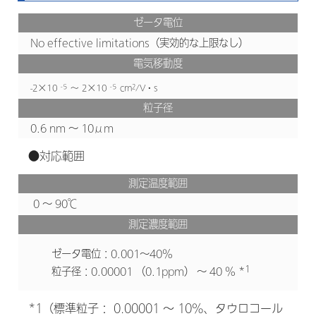
ゼータ電位
No effective limitations（実効的な上限なし）
電気移動度
-2×10
～ 2×10
cm
/V・s
-５
-５
2
粒子径
0.6 nm ～ 10μm
●対応範囲
測定温度範囲
0 ～ 90℃
測定濃度範囲
ゼータ電位：0.001～40%
1
粒子径：0.00001 （0.1ppm） ～ 40 %
*
*1（標準粒子： 0.00001 ～ 10%、タウロコール