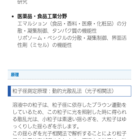
研究
医薬品・食品工業分野
エマルション（食品・香料・医療・化粧品）の分
散・凝集制御、タンパク質の機能性
リポソーム・ベシクルの分散・凝集制御、界面活
性剤（ミセル）の機能性
原理
粒子径測定原理：動的光散乱法（光子相関法）
溶液中の粒子は、粒子径に依存したブラウン運動を
しているため、この粒子に光を照射した時に得られ
る散乱光は、小粒子は素速い揺らぎを、大粒子はゆ
っくりした揺らぎを示します。
この揺らぎを光子相関法で解析することにより粒子