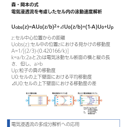
森・岡本の式
電気浸透流を考慮したセル内の泳動速度解析
2
U
(z)=AU
(z/b)
+⊿U
(z/b)+(1-A)U
+U
obs
0
0
0
p
z:セル中心位置からの距離
Uobs(z):セル中の位置zにおける見かけの移動度
A=1/[(2/3)-(0.420166/k)]
k=a/b:2aと2bは電気泳動セル断面の横と縦の長
さ．但し、a>b
Up:粒子の真の移動度
U0:セルの上下壁面における平均移動度
⊿U0:セルの上下壁面における移動度の差
電気浸透流の多成分解析への応用