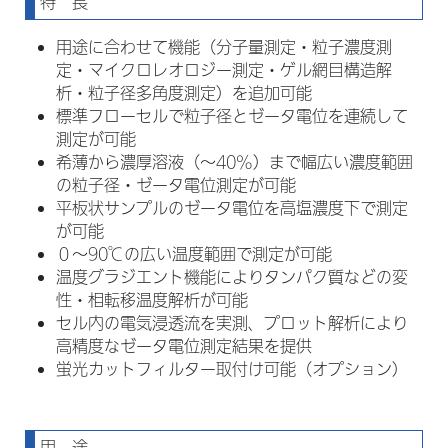
特 長
用途に合わせて機能（分子量測定・粒子濃度測
定・マイクロレオロジー測定・ゲル網目構造解
析・粒子径多角度測定）を追加可能
標準フローセルで粒子径とゼータ電位を連続して
測定が可能
希薄から濃厚溶液（～40%）まで幅広い濃度範囲
の粒子径・ゼータ電位測定が可能
平板状サンプルのゼータ電位を高塩濃度下で測定
が可能
０～90℃の広い温度範囲で測定が可能
温度グラジエント機能によりタンパク質などの変
性・相転移温度解析が可能
セル内の電気浸透流を実測、プロット解析により
高精度なゼータ電位測定結果を提供
蛍光カットフィルター取付け可能（オプション）
用 途