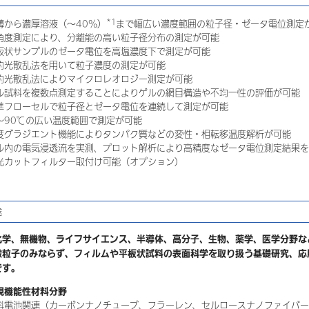
*1
薄から濃厚溶液（～40%）
まで幅広い濃度範囲の粒子径・ゼータ電位測定
角度測定により、分離能の高い粒子径分布の測定が可能
板状サンプルのゼータ電位を高塩濃度下で測定が可能
的光散乱法を用いて粒子濃度の測定が可能
的光散乱法によりマイクロレオロジー測定が可能
ル試料を複数点測定することによりゲルの網目構造や不均一性の評価が可能
準フローセルで粒子径とゼータ電位を連続して測定が可能
～90℃の広い温度範囲で測定が可能
度グラジエント機能によりタンパク質などの変性・相転移温度解析が可能
ル内の電気浸透流を実測、プロット解析により高精度なゼータ電位測定結果を
光カットフィルター取付け可能（オプション）
途
化学、無機物、ライフサイエンス、半導体、高分子、生物、薬学、医学分野な
微粒子のみならず、フィルムや平板状試料の表面科学を取り扱う基礎研究、応
です。
規機能性材料分野
料電池関連（カーボンナノチューブ、フラーレン、セルロースナノファイバー