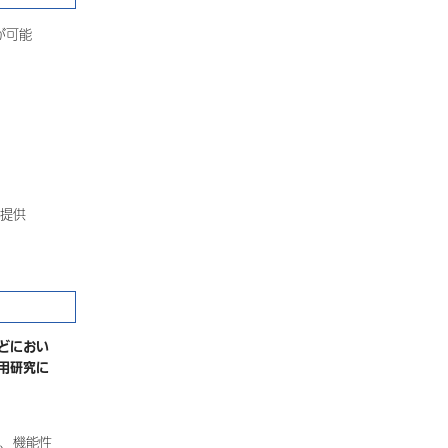
が可能
提供
どにおい
用研究に
、機能性