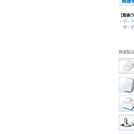
関連
【動画
・
ゼー
ゼータ
関連製