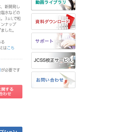
は、新開発し
食塩水などの
。3μLで粒
インナップ
げました。
ある
は
こち
録
が必要です