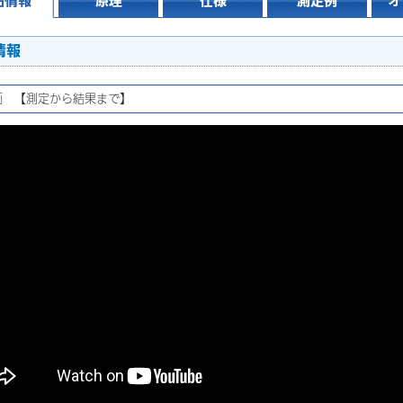
品情報
原理
仕様
測定例
オ
情報
画 【測定から結果まで】