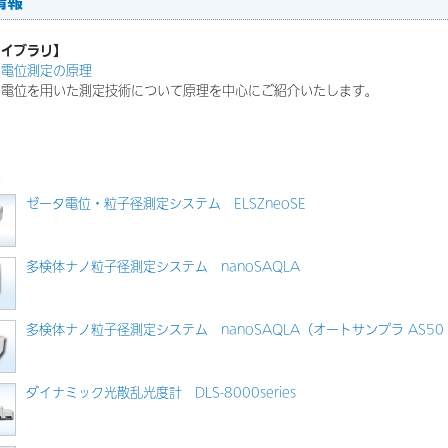
情報
ライブラリ】
タ電位測定の原理
電位を用いた測定技術について原理を中心にご紹介いたします。
品
ゼータ電位・粒子径測定システム ELSZneoSE
多検体ナノ粒子径測定システム nanoSAQLA
多検体ナノ粒子径測定システム nanoSAQLA（オートサンプラ AS50
ダイナミック光散乱光度計 DLS-8000series