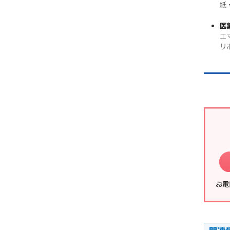
紙
医
エ
リ