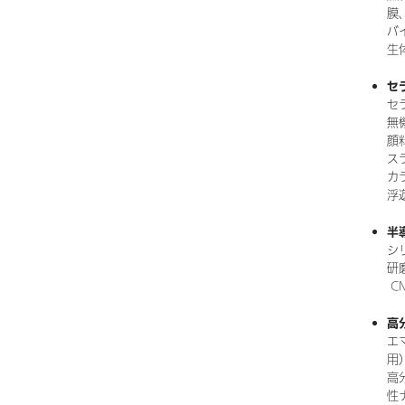
膜
バ
生
セ
セ
無
顔
ス
カ
浮
半
シ
研
C
高
エ
用
高
性