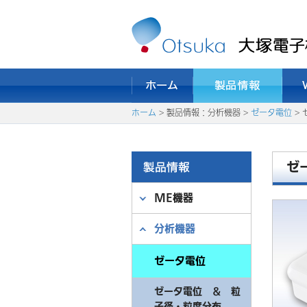
ホーム
> 製品情報：分析機器 >
ゼータ電位
> 
ゼ
ME機器
分析機器
ゼータ電位
ゼータ電位 ＆ 粒
子径・粒度分布