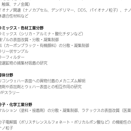
、触媒、ナノ金属）
イオナノ関連（ナノカプセル、デンドリマー、DDS、バイオナノ粒子）、ナ
体適合性材料など
ラミックス・色材工業分野
ラミックス（シリカ・アルミナ・酸化チタンなど）
機ゾルの表面改質・分散・凝集制御
料（カーボンブラック・有機顔料）の分散・凝集制御
ラリー状サンプル
ラーフィルター
遊選鉱物の捕集材吸着の研究
導体分野
リコンウェハー表面への異物付着のメカニズム解明
磨剤や添加剤とウェハー表面との相互作用の研究
MPスラリー
分子・化学工業分野
マルション（塗料・接着剤）の分散・凝集制御、ラテックスの表面改質（医薬
）
分子電解質（ポリスチレンスルフォネート・ポリカルボン酸など）の機能性の
ナノ粒子