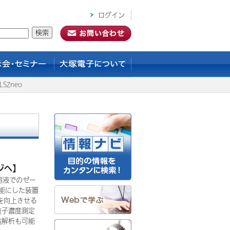
ログイン
SZneo
ジへ】
厚溶液でのゼー
能にした装置
を向上させる
粒子濃度測定
造解析も可能