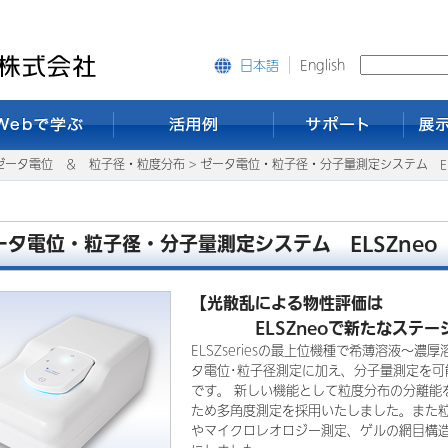
English
日本語
ゼータ電位 ＆ 粒子径・粒度分布 > ゼータ電位・粒子径・分子量測定システム EL
ータ電位・粒子径・分子量測定システム ELSZneo
【光散乱による物性評価は
ELSZneoで新たなステー
ELSZseriesの最上位機種で希薄溶液～濃
タ電位･粒子径測定に加え、分子量測定を可
です。 新しい機能として粒度分布の分離能
ため多角度測定を採用いたしました。また
やマイクロレオロジー測定、ゲルの網目構