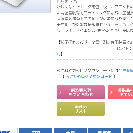
にしました。
新しくなったゼータ電位平板セルユニット
た高塩濃度対応コーティングにより、生理
高塩濃度環境下での測定が可能になりました
子径測定が可能な超微量セルユニットもラ
し、ライフサイエンス分野への可能性を広
【粒子径およびゼータ電位測定専用装置で
ELSZneoSE
ら
】
※資料やカタログダウンロードには
会員登
【
関連技術資料ダウンロード
】