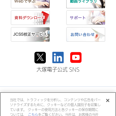
大塚電子公式 SNS
大塚ホールディングス
当社では、トラフィックを分析し、コンテンツや広告をパー
ソナライズするために、クッキーなどの個人識別子を収集し
大塚製薬
大塚製薬工場
大鵬薬品工業
ています。 クッキーの使用方法と各クッキーの保存期間に
大塚倉庫
大塚化学
大塚食品
ついては、
こちら
をご覧ください。当社は、お客様の当社