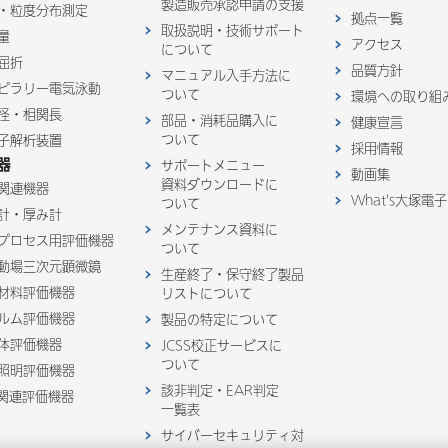
製造販売承認申請の支援
・粒度分布測定
拠点一覧
取扱説明・技術サポート
量
アクセス
について
屈折
品質方針
マニュアル入手方法に
ピラリー電気泳動
ついて
環境への取り組
径・相関長
部品・消耗品購入に
健康宣言
ついて
子解析装置
採用情報
器
サポートメニュー
動画集
資料ダウンロードに
関連機器
What's大塚電子
ついて
計・厚み計
メンテナンス資料に
プロセス用評価機器
ついて
動場三次元顕微鏡
生産終了・保守終了製品
材料評価機器
リストについて
ルム評価機器
製品の特定について
体評価機器
JCSS校正サービスに
ついて
照明評価機器
該非判定・EAR判定
D関連評価機器
一覧表
サイバーセキュリティ対