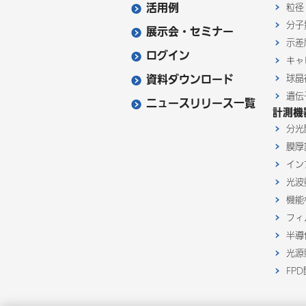
活用例
粒径
分子
展示会・セミナー
示差
ログイン
キャ
資料ダウンロード
球晶
遺伝
ニュースリリース一覧
計測機
分光
膜厚
イン
光波
機能
フィ
半導
光源
FP