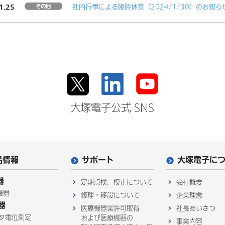
1.25
社内行事による臨時休業（2024/1/30）のお知ら
大塚電子公式 SNS
品情報
サポート
大塚電子に
器
定期点検、校正について
会社概要
機器
修理・移設について
企業理念
器
医療機器業許可取得
社長あいさつ
タ電位測定
および医療機器の
事業内容