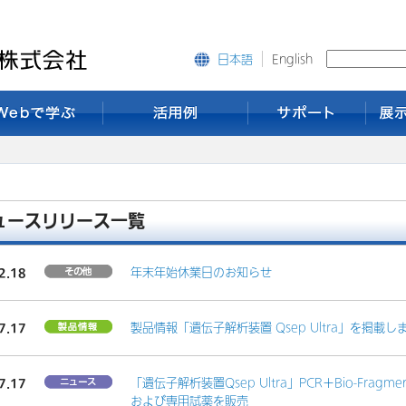
English
日本語
ュースリリース一覧
2.18
年末年始休業日のお知らせ
7.17
製品情報「遺伝子解析装置 Qsep Ultra」を掲載し
7.17
「遺伝子解析装置Qsep Ultra」PCR＋Bio-Fragment
および専用試薬を販売