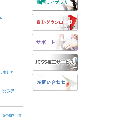
せ
しました
次元顕微鏡
S」を掲載しま