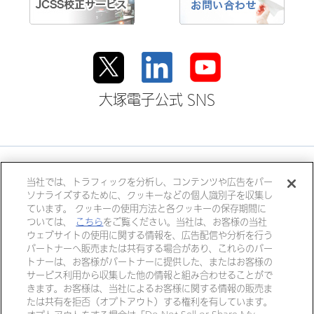
大塚電子公式 SNS
大塚ホールディングス
当社では、トラフィックを分析し、コンテンツや広告をパー
ソナライズするために、クッキーなどの個人識別子を収集し
大塚製薬
大塚製薬工場
大鵬薬品工業
ています。 クッキーの使用方法と各クッキーの保存期間に
大塚倉庫
大塚化学
大塚食品
ついては、
こちら
をご覧ください。当社は、お客様の当社
ウェブサイトの使用に関する情報を、広告配信や分析を行う
大塚メディカルデバイス
パートナーへ販売または共有する場合があり、これらのパー
トナーは、お客様がパートナーに提供した、またはお客様の
サービス利用から収集した他の情報と組み合わせることがで
きます。お客様は、当社によるお客様に関する情報の販売ま
個人情報・特定個人情報につい
リンク
たは共有を拒否（オプトアウト）する権利を有しています。
て