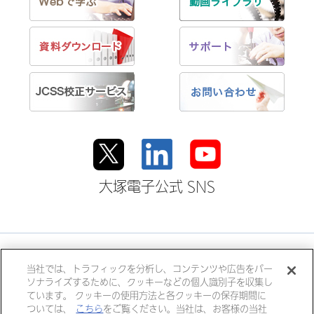
大塚電子公式 SNS
大塚ホールディングス
当社では、トラフィックを分析し、コンテンツや広告をパー
ソナライズするために、クッキーなどの個人識別子を収集し
大塚製薬
大塚製薬工場
大鵬薬品工業
ています。 クッキーの使用方法と各クッキーの保存期間に
大塚倉庫
大塚化学
大塚食品
ついては、
こちら
をご覧ください。当社は、お客様の当社