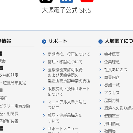
大塚電子公式 SNS
品情報
サポート
大塚電子に
器
定期点検、校正について
会社概要
機器
修理・移設について
企業理念
器
医療機器業許可取得
社長あいさつ
タ電位測定
および医療機器の
事業内容
製造販売承認申請の支援
・粒度分布測定
拠点一覧
取扱説明・技術サポート
量
アクセス
について
屈折
品質方針
マニュアル入手方法に
ピラリー電気泳動
ついて
環境への取り組
径・相関長
部品・消耗品購入に
健康宣言
ついて
子解析装置
採用情報
器
サポートメニュー
動画集