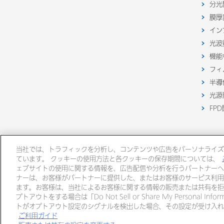
分光
膜厚
イン
光波
機能
フィ
半導
光源
FP
当社では、トラフィックを分析し、コンテンツや広告をパーソナライズ
ています。 クッキーの使用方法と各クッキーの保存期間については、
ェブサイトの使用に関する情報を、広告配信や分析を行うパートナーへ
ナーは、お客様がパートナーに提供した、またはお客様のサービス利用
ます。お客様は、当社によるお客様に関する情報の販売または共有を拒
大塚グループ
プトアウトをする場合は「Do Not Sell or Share My Personal
大
大塚ホールディングス
トがオプトアウト設定のシグナルを検出した場合、その設定が受け入れ
ご利用ガイド
リンク
個人情報・特定個人情報に