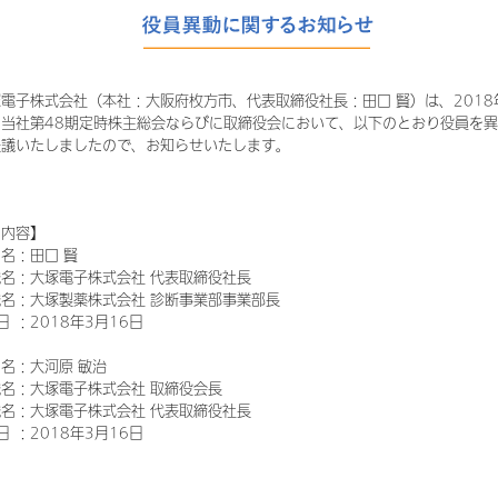
子株式会社（本社：大阪府枚方市、代表取締役社長：田口 賢）は、2018年
当社第48期定時株主総会ならびに取締役会において、以下のとおり役員を
決議いたしましたので、お知らせいたします。
の内容】
名
：
田口 賢
名
：
大塚電子株式会社 代表取締役社長
名
：
大塚製薬株式会社 診断事業部事業部長
日
：
2018年3月16日
名
：
大河原 敏治
名
：
大塚電子株式会社 取締役会長
名
：
大塚電子株式会社 代表取締役社長
日
：
2018年3月16日