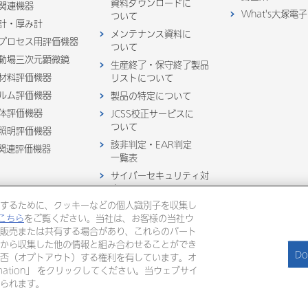
資料ダウンロードに
関連機器
What's大塚電子
ついて
計・厚み計
メンテナンス資料に
プロセス用評価機器
ついて
動場三次元顕微鏡
生産終了・保守終了製品
材料評価機器
リストについて
ルム評価機器
製品の特定について
体評価機器
JCSS校正サービスに
ついて
照明評価機器
該非判定・EAR判定
D関連評価機器
一覧表
サイバーセキュリティ対
応について
するために、クッキーなどの個人識別子を収集し
製品購入後お問い合わせ
こちら
をご覧ください。当社は、お客様の当社ウ
販売または共有する場合があり、これらのパート
※ここに記載されている商標は全ての国で登録されているものではありません
から収集した他の情報と組み合わせることができ
Do
否（オプトアウト）する権利を有しています。オ
 Information」 をクリックしてください。当ウェブサイ
塚製薬
大塚製薬工場
大鵬薬品工業
大塚倉庫
大塚化学
られます。
ついて
ご利用ガイド
サイトマップ
Copyright © OTSUK