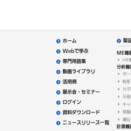
製
ホーム
Webで学ぶ
ME機
ME
専門用語集
分析機
動画ライブラリ
ゼー
活用例
粒径
分子
展示会・セミナー
示差
ログイン
キャ
資料ダウンロード
球晶
遺伝
ニュースリリース一覧
計測機