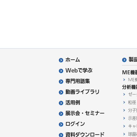
製
ホーム
Webで学ぶ
ME機
ME
専門用語集
分析機
動画ライブラリ
ゼー
活用例
粒径
分子
展示会・セミナー
示差
ログイン
キャ
資料ダウンロード
球晶