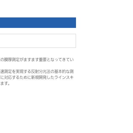
膜の膜厚測定がますます重要となってきてい
高速測定を実現する反射分光法の基本的な測
ズに対応するために新規開発したラインスキ
します。