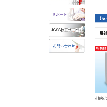
【Se
反射
非接触