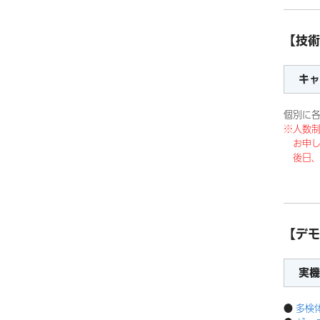
【技術
キャ
個別に各
※人数
お申し
後日、
【デモ
実機
●
多検体