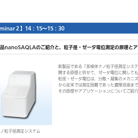
minar２】14：15～15：30
品nanoSAQLAのご紹介と、粒子径・ゼータ電位測定の原理と
新製品である「多検体ナノ粒子径測定システム
関する原理と併せて、ゼータ電位に関して
粒径・ゼータ電位は、分散・凝集のメカニ
から従来では測定困難であった濃厚溶液ま
その原理やアプリケーションについてご紹
ナノ粒子径測定システム