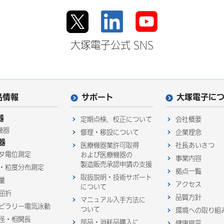
大塚電子公式 SNS
品情報
サポート
大塚電子に
器
定期点検、校正について
会社概要
機器
修理・移設について
企業理念
器
医療機器業許可取得
社長あいさつ
タ電位測定
および医療機器の
事業内容
製造販売承認申請の支援
・粒度分布測定
拠点一覧
取扱説明・技術サポート
量
アクセス
について
屈折
品質方針
マニュアル入手方法に
ピラリー電気泳動
ついて
環境への取り組
径・相関長
部品・消耗品購入に
健康宣言