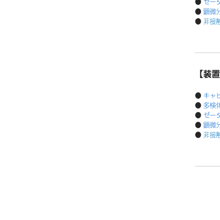
●
ゼータ
●
顕微分
●
非接
【装置
●
キャピ
●
多検体
●
ゼータ
●
顕微分
●
非接