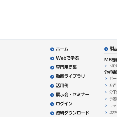
製
ホーム
Webで学ぶ
ME機
ME
専門用語集
分析機
動画ライブラリ
ゼー
活用例
粒径
分子
展示会・セミナー
示差
ログイン
キャ
資料ダウンロード
球晶