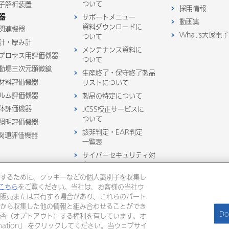
ついて
子解析装置
採用情報
器
サポートメニュー
動画集
資料ダウンロードに
関連機器
What's大塚電子
ついて
計・厚み計
メンテナンス資料に
プロセス用評価機器
ついて
動場三次元顕微鏡
生産終了・保守終了製品
材料評価機器
リストについて
ルム評価機器
製品の特定について
体評価機器
JCSS校正サービスに
ついて
照明評価機器
該非判定・EAR判定
D関連評価機器
一覧表
サイバーセキュリティ対
応について
するために、クッキーなどの個人識別子を収集し
製品購入後お問い合わせ
こちら
をご覧ください。当社は、お客様の当社ウ
販売または共有する場合があり、これらのパート
※ここに記載されている商標は全ての国で登録されているものではありません
から収集した他の情報と組み合わせることができ
Do
否（オプトアウト）する権利を有しています。オ
 Information」 をクリックしてください。当ウェブサイ