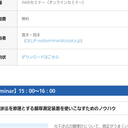
場
Webセミナー（オンラインセミナー）
加費
無料
真木・岡本
当者
（
OELJP-webseminar@otsuka.jp
）
内状
ダウンロードはこちら
minar】15：00～16：00
渉法を原理とする膜厚測定装置を使いこなすためのノウハウ
光干渉式の膜厚計について、測定がうまく