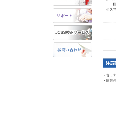
推奨ブラウ
※スマ
注意
・セミ
・
同業