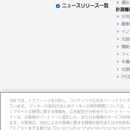
遺伝
ニュースリリース一覧
計測機
分光
膜厚
イン
光波
機能
フィ
半導
光源
FP
当社では、トラフィックを分析し、コンテンツや広告をパーソナライズ
ています。 クッキーの使用方法と各クッキーの保存期間については、
ェブサイトの使用に関する情報を、広告配信や分析を行うパートナーへ
ナーは、お客様がパートナーに提供した、またはお客様のサービス利用
ます。お客様は、当社によるお客様に関する情報の販売または共有を拒
大塚グループ
プトアウトをする場合は「Do Not Sell or Share My Personal