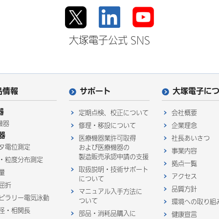
大塚電子公式 SNS
品情報
サポート
大塚電子に
器
定期点検、校正について
会社概要
機器
修理・移設について
企業理念
器
医療機器業許可取得
社長あいさつ
タ電位測定
および医療機器の
事業内容
製造販売承認申請の支援
・粒度分布測定
拠点一覧
取扱説明・技術サポート
量
アクセス
について
屈折
品質方針
マニュアル入手方法に
ピラリー電気泳動
ついて
環境への取り組
径・相関長
部品・消耗品購入に
健康宣言