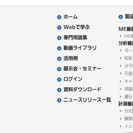
製
ホーム
Webで学ぶ
ME機
ME
専門用語集
分析機
動画ライブラリ
ゼー
活用例
粒径
分子
展示会・セミナー
示差
ログイン
キャ
資料ダウンロード
球晶
遺伝
ニュースリリース一覧
計測機
分光
膜厚
イン