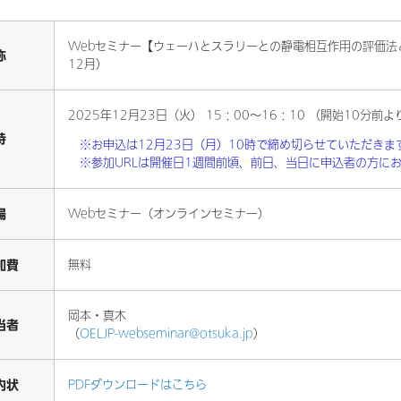
Webセミナー【ウェーハとスラリーとの静電相互作用の評価法
称
12月）
2025年12月23日（火） 15：00～16：10 （開始10分
時
※お申込は12月23日（月）10時で締め切らせていただきま
※参加URLは開催日1週間前頃、前日、当日に申込者の方に
場
Webセミナー（オンラインセミナー）
加費
無料
岡本・真木
当者
（
OELJP-webseminar@otsuka.jp
）
内状
PDFダウンロードはこちら