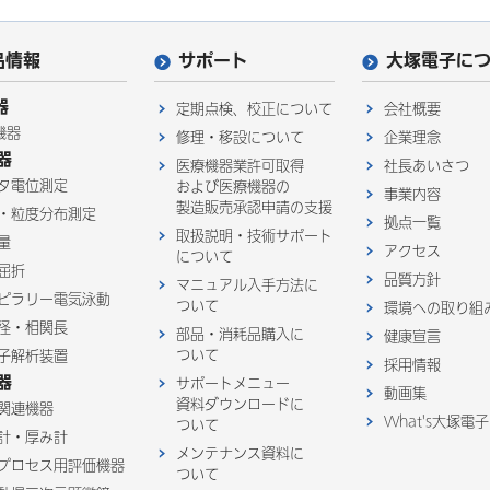
品情報
サポート
大塚電子に
器
定期点検、校正について
会社概要
機器
修理・移設について
企業理念
器
医療機器業許可取得
社長あいさつ
タ電位測定
および医療機器の
事業内容
製造販売承認申請の支援
・粒度分布測定
拠点一覧
取扱説明・技術サポート
量
アクセス
について
屈折
品質方針
マニュアル入手方法に
ピラリー電気泳動
ついて
環境への取り組
径・相関長
部品・消耗品購入に
健康宣言
ついて
子解析装置
採用情報
器
サポートメニュー
動画集
資料ダウンロードに
関連機器
What's大塚電子
ついて
計・厚み計
メンテナンス資料に
プロセス用評価機器
ついて