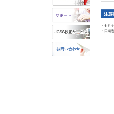
注意
・セミ
・同業