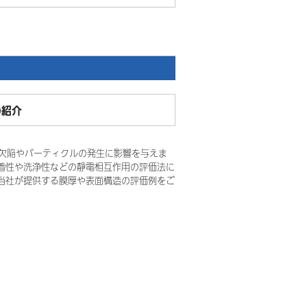
の紹介
の欠陥やパーティクルの発生に影響を与えま
着性や洗浄性などの静電相互作用の評価法に
当社が提供する膜厚や表面構造の評価例をご