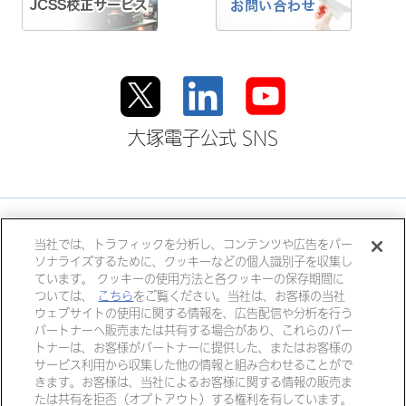
大塚電子公式 SNS
大塚ホールディングス
当社では、トラフィックを分析し、コンテンツや広告をパー
ソナライズするために、クッキーなどの個人識別子を収集し
大塚製薬
大塚製薬工場
大鵬薬品工業
ています。 クッキーの使用方法と各クッキーの保存期間に
大塚倉庫
大塚化学
大塚食品
ついては、
こちら
をご覧ください。当社は、お客様の当社
ウェブサイトの使用に関する情報を、広告配信や分析を行う
大塚メディカルデバイス
パートナーへ販売または共有する場合があり、これらのパー
トナーは、お客様がパートナーに提供した、またはお客様の
サービス利用から収集した他の情報と組み合わせることがで
きます。お客様は、当社によるお客様に関する情報の販売ま
個人情報・特定個人情報につい
リンク
たは共有を拒否（オプトアウト）する権利を有しています。
て