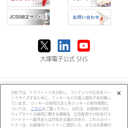
大塚電子公式 SNS
大塚ホールディングス
当社では、トラフィックを分析し、コンテンツや広告をパー
ソナライズするために、クッキーなどの個人識別子を収集し
大塚製薬
大塚製薬工場
大鵬薬品工業
ています。 クッキーの使用方法と各クッキーの保存期間に
大塚倉庫
大塚化学
大塚食品
ついては、
こちら
をご覧ください。当社は、お客様の当社
ウェブサイトの使用に関する情報を、広告配信や分析を行う
大塚メディカルデバイス
パートナーへ販売または共有する場合があり、これらのパー
トナーは、お客様がパートナーに提供した、またはお客様の