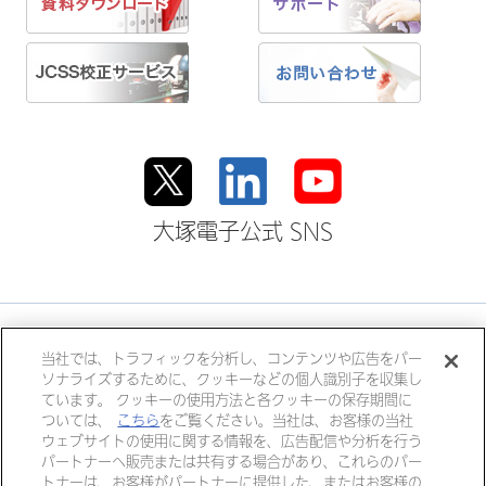
大塚電子公式 SNS
大塚ホールディングス
当社では、トラフィックを分析し、コンテンツや広告をパー
ソナライズするために、クッキーなどの個人識別子を収集し
大塚製薬
大塚製薬工場
大鵬薬品工業
ています。 クッキーの使用方法と各クッキーの保存期間に
大塚倉庫
大塚化学
大塚食品
ついては、
こちら
をご覧ください。当社は、お客様の当社
ウェブサイトの使用に関する情報を、広告配信や分析を行う
大塚メディカルデバイス
パートナーへ販売または共有する場合があり、これらのパー
トナーは、お客様がパートナーに提供した、またはお客様の