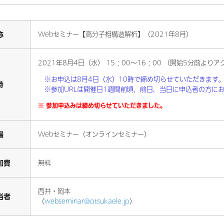
称
Webセミナー【高分子相構造解析】（2021年8月）
2021年8月4日（水） 15：00～16：00 （開始5分前より
※お申込は8月4日（水）10時で締め切らせていただきます
時
※参加URLは開催日1週間前頃、前日、当日に申込者の方に
※ 参加申込みは締め切らせていただきました。
場
Webセミナー（オンラインセミナー）
加費
無料
西井・岡本
当者
（
webseminar@otsukaele.jp
）