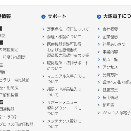
品情報
サポート
大塚電子に
器
定期点検、校正について
会社概要
機器
修理・移設について
企業理念
器
医療機器業許可取得
社長あいさつ
タ電位測定
および医療機器の
事業内容
製造販売承認申請の支援
・粒度分布測定
拠点一覧
取扱説明・技術サポート
量
アクセス
について
屈折
品質方針
マニュアル入手方法に
ピラリー電気泳動
ついて
環境への取り組
径・相関長
部品・消耗品購入に
健康宣言
ついて
子解析装置
採用情報
器
サポートメニュー
動画集
資料ダウンロードに
関連機器
What's大塚電子
ついて
計・厚み計
メンテナンス資料に
プロセス用評価機器
ついて