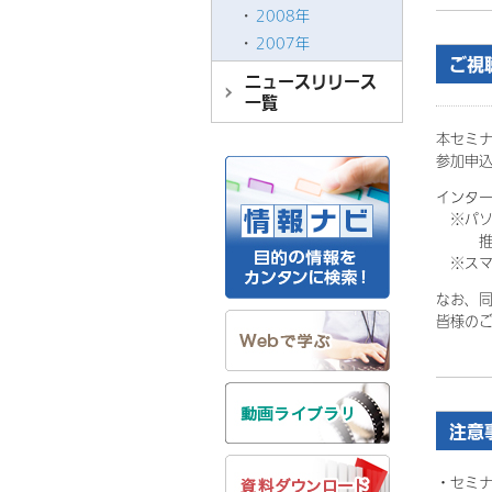
2008年
2007年
ご視
ニュースリリース
一覧
本セミナー
参加申込
インタ
※パソ
推奨ブラウ
※スマ
なお、
皆様の
注意
・セミ