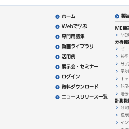
製
ホーム
Webで学ぶ
ME機
ME
専門用語集
分析機
動画ライブラリ
ゼー
活用例
粒径
分子
展示会・セミナー
示差
ログイン
キャ
資料ダウンロード
球晶
遺伝
ニュースリリース一覧
計測機
分光
膜厚
イン