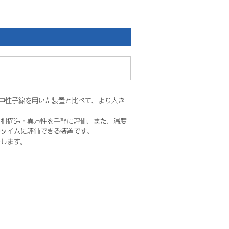
中性子線を用いた装置と比べて、より大き
の相構造・異方性を手軽に評価、また、温度
ルタイムに評価できる装置です。
介します。