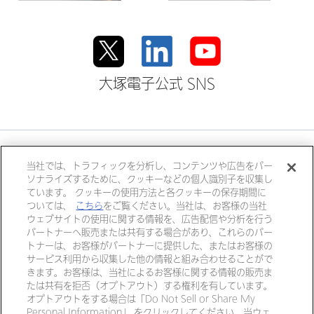
大塚電子公式 SNS
大塚ホールディングス
当社では、トラフィックを分析し、コンテンツや広告をパー
ソナライズするために、クッキーなどの個人識別子を収集し
大塚製薬
大塚製薬工場
大鵬薬品工業
ています。 クッキーの使用方法と各クッキーの保存期間に
大塚倉庫
大塚化学
大塚食品
ついては、
こちら
をご覧ください。当社は、お客様の当社
ウェブサイトの使用に関する情報を、広告配信や分析を行う
大塚メディカルデバイス
パートナーへ販売または共有する場合があり、これらのパー
トナーは、お客様がパートナーに提供した、またはお客様の
サービス利用から収集した他の情報と組み合わせることがで
きます。お客様は、当社によるお客様に関する情報の販売ま
個人情報・特定個人情報につい
リンク
たは共有を拒否（オプトアウト）する権利を有しています。
て
オプトアウトをする場合は「Do Not Sell or Share My
Personal Information」 をクリックしてください。当ウェ