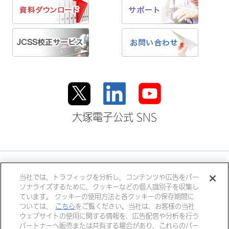
大塚電子公式 SNS
大塚ホールディングス
当社では、トラフィックを分析し、コンテンツや広告をパー
ソナライズするために、クッキーなどの個人識別子を収集し
大塚製薬
大塚製薬工場
大鵬薬品工業
ています。 クッキーの使用方法と各クッキーの保存期間に
大塚倉庫
大塚化学
大塚食品
ついては、
こちら
をご覧ください。当社は、お客様の当社
ウェブサイトの使用に関する情報を、広告配信や分析を行う
大塚メディカルデバイス
パートナーへ販売または共有する場合があり、これらのパー