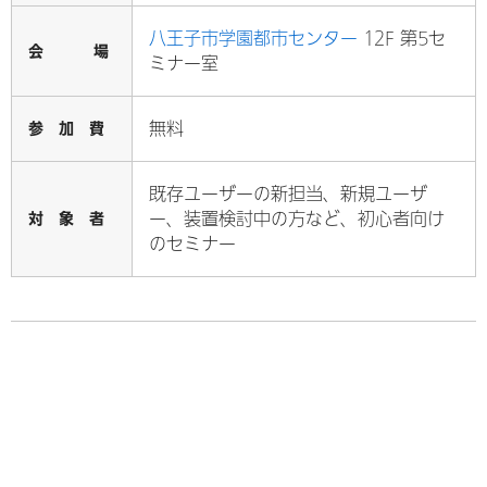
八王子市学園都市センター
12F 第5セ
会 場
ミナー室
参 加 費
無料
既存ユーザーの新担当、新規ユーザ
対 象 者
ー、装置検討中の方など、初心者向け
のセミナー