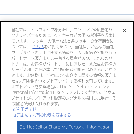
大塚ホールディングス
当社では、トラフィックを分析し、コンテンツや広告をパー
ソナライズするために、クッキーなどの個人識別子を収集し
大塚製薬
大塚製薬工場
大鵬薬品工業
ています。 クッキーの使用方法と各クッキーの保存期間に
大塚倉庫
大塚化学
大塚食品
ついては、
こちら
をご覧ください。当社は、お客様の当社
ウェブサイトの使用に関する情報を、広告配信や分析を行う
大塚メディカルデバイス
パートナーへ販売または共有する場合があり、これらのパー
トナーは、お客様がパートナーに提供した、またはお客様の
サービス利用から収集した他の情報と組み合わせることがで
きます。お客様は、当社によるお客様に関する情報の販売ま
個人情報・特定個人情報につい
リンク
たは共有を拒否（オプトアウト）する権利を有しています。
て
オプトアウトをする場合は「Do Not Sell or Share My
Personal Information」 をクリックしてください。当ウェ
ご利用ガイド
サイトマップ
ブサイトがオプトアウト設定のシグナルを検出した場合、そ
の設定が受け入れられます。
ご利用ガイド
Copyright © OTSUKA ELECTRONICS CO.,LTD All Rights Reserved.
販売または共有の設定を変更する
Do Not Sell or Share My Personal Information
ホーム
製品情報
セミナー情報
ログイン
お問い合わせ