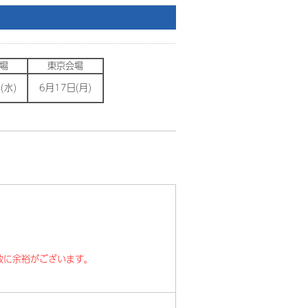
場
東京会場
(水)
6月17日(月)
数に余裕がございます。