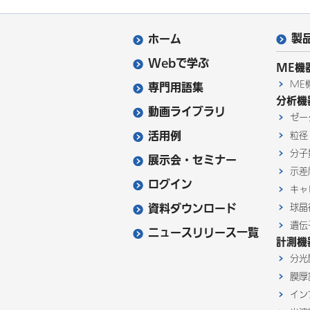
製
ホーム
Webで学ぶ
ME機
ME
専門用語集
分析機
動画ライブラリ
ゼー
活用例
粒径
分子
展示会・セミナー
示差
ログイン
キャ
資料ダウンロード
球晶
遺伝
ニュースリリース一覧
計測機
分光
膜厚
イン