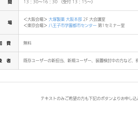
 間
13：30～16：30 （受付 13：15～）
＜大阪会場＞
大塚製薬 大阪本部
2F 大会議室
 場
＜東京会場＞
八王子市学園都市センター
第1セミナー室
加 費
無料
象 者
既存ユーザーの新担当、新規ユーザー、装置検討中の方など、
テキストのみご希望の方も下記のボタンよりお申し込