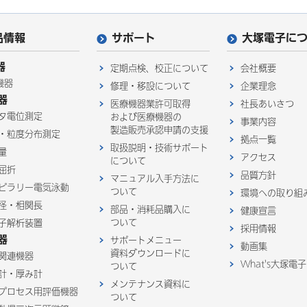
品情報
サポート
大塚電子に
器
定期点検、校正について
会社概要
機器
修理・移設について
企業理念
器
医療機器業許可取得
社長あいさつ
タ電位測定
および医療機器の
事業内容
製造販売承認申請の支援
・粒度分布測定
拠点一覧
取扱説明・技術サポート
量
アクセス
について
屈折
品質方針
マニュアル入手方法に
ピラリー電気泳動
ついて
環境への取り組
径・相関長
部品・消耗品購入に
健康宣言
ついて
子解析装置
採用情報
器
サポートメニュー
動画集
資料ダウンロードに
関連機器
What's大塚電子
ついて
計・厚み計
メンテナンス資料に
プロセス用評価機器
ついて