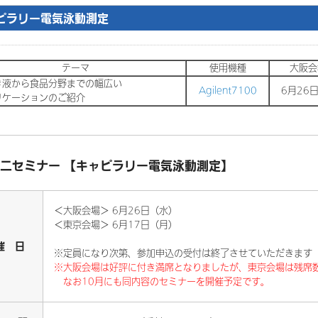
ピラリー電気泳動測定
テーマ
使用機種
大阪会
液から食品分野までの幅広い
Agilent7100
6月26日
ケーションのご紹介
ニセミナー 【キャピラリー電気泳動測定】
＜大阪会場＞ 6月26日（水）
＜東京会場＞ 6月17日（月）
催 日
※定員になり次第、参加申込の受付は終了させていただきます
※大阪会場は好評に付き満席となりましたが、東京会場は残席
なお10月にも同内容のセミナーを開催予定です。