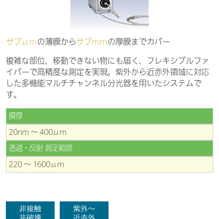
サブμm
の薄膜から
サブmm
の厚膜までカバー
複雑な部位、移動できない物にも届く、フレキシブルファ
イバーで高精度な測定を実現。紫外から近赤外領域に対応
した多機能マルチチャンネル分光器を用いたシステムで
す。
膜厚
20nm ～ 400μm
透過・反射 測定範囲
220 ～ 1600μm