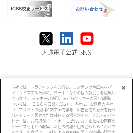
大塚電子公式 SNS
大塚ホールディングス
当社では、トラフィックを分析し、コンテンツや広告をパー
ソナライズするために、クッキーなどの個人識別子を収集し
大塚製薬
大塚製薬工場
大鵬薬品工業
ています。 クッキーの使用方法と各クッキーの保存期間に
大塚倉庫
大塚化学
大塚食品
ついては、
こちら
をご覧ください。当社は、お客様の当社
ウェブサイトの使用に関する情報を、広告配信や分析を行う
大塚メディカルデバイス
パートナーへ販売または共有する場合があり、これらのパー
トナーは、お客様がパートナーに提供した、またはお客様の
サービス利用から収集した他の情報と組み合わせることがで
きます。お客様は、当社によるお客様に関する情報の販売ま