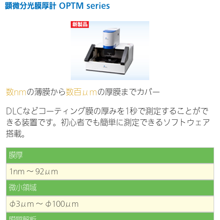
顕微分光膜厚計 OPTM series
数nm
の薄膜から
数百μm
の厚膜までカバー
DLCなどコーティング膜の厚みを1秒で測定することがで
きる装置です。初心者でも簡単に測定できるソフトウェア
搭載。
膜厚
1nm ～ 92μm
微小領域
φ3μm ～ φ100μm