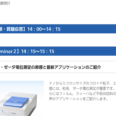
光膜厚計
憩・質疑応答】14：00～14：15
minar２】14：15～15：15
・ゼータ電位測定の原理と最新アプリケーションのご紹介
ナノからミクロンサイズのコロイド粒子、
価には、粒径、ゼータ電位測定が重要です
らにはフィルム、ウェーハなど平板状試料
界のアプリケーションをご紹介します。