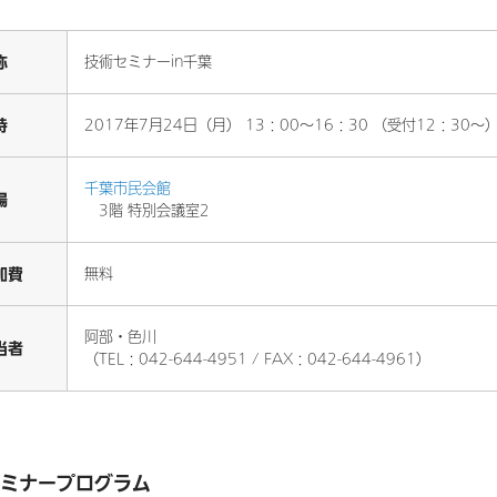
称
技術セミナーin千葉
時
2017年7月24日（月） 13：00～16：30 （受付12：30～
千葉市民会館
場
3階 特別会議室2
加費
無料
阿部・色川
当者
（TEL：042-644-4951 / FAX：042-644-4961）
ミナープログラム