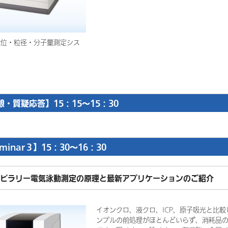
電位・粒径・分子量測定シス
憩・質疑応答】15：15～15：30
minar３】15：30～16：30
ピラリー電気泳動測定の原理と最新アプリケーションのご紹介
イオンクロ、液クロ、ICP、原子吸光と比
ンプルの前処理がほとんどいらず、消耗品