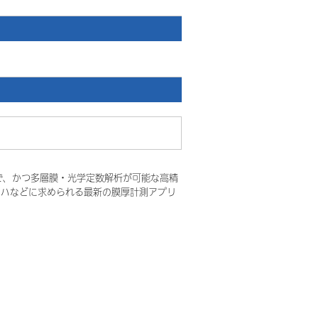
で、かつ多層膜・光学定数解析が可能な高精
ーハなどに求められる最新の膜厚計測アプリ