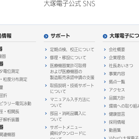
大塚電子公式 SNS
品情報
サポート
大塚電子に
器
定期点検、校正について
会社概要
機器
修理・移設について
企業理念
器
医療機器業許可取得
社長あいさつ
タ電位測定
および医療機器の
事業内容
製造販売承認申請の支援
・粒度分布測定
拠点一覧
取扱説明・技術サポート
量
アクセス
について
屈折
品質方針
マニュアル入手方法に
ピラリー電気泳動
ついて
環境への取り組
径・相関長
部品・消耗品購入に
健康宣言
ついて
子解析装置
採用情報
器
サポートメニュー
動画集
資料ダウンロードに
関連機器
What's大塚電子