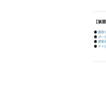
【装置
●
顕微分
●
ゼータ
●
濃厚系
●
キャピ