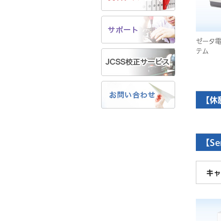
ゼータ
テム
【休
【Se
キャ