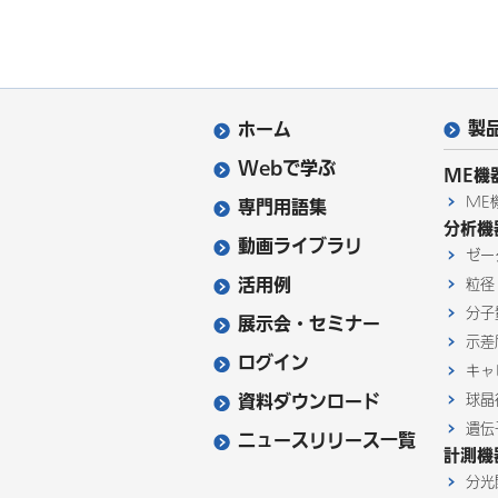
製
ホーム
Webで学ぶ
ME機
ME
専門用語集
分析機
動画ライブラリ
ゼー
活用例
粒径
分子
展示会・セミナー
示差
ログイン
キャ
資料ダウンロード
球晶
遺伝
ニュースリリース一覧
計測機
分光