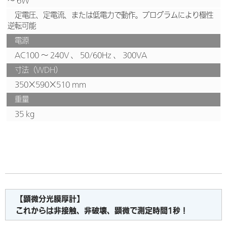
～ 6W
定電圧、定電流、または低電力で動作。プログラムにより極性
逆転可能
電源
AC100 ～ 240V 、 50/60Hz 、 300VA
寸法（WDH）
350×590×510 mm
重量
35 kg
【顕微分光膜厚計】
これからは非接触、非破壊、顕微で測定時間1秒！