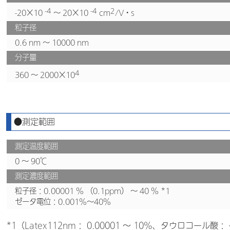
-4
-4
2
-20×10
～ 20×10
cm
/V・s
粒子径
0.6 nm ～ 10000 nm
分子量
4
360 ～ 2000×10
●測定範囲
測定温度範囲
0 ～ 90℃
測定濃度範囲
粒子径：0.00001 % （0.1ppm） ～ 40 %
*1
ゼータ電位：0.001%～40%
*1（Latex112nm： 0.00001 ～ 10%、タウロコール酸：