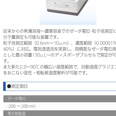
従来からの希薄溶液～濃厚溶液でのゼータ電位･粒子径測定
分子量測定も可能な装置です。
粒子径測定範囲（0.6nm～10μm）、濃度範囲（0.00001
40%）に対応。電気浸透流を実測し、高精度なゼータ電位
とした最小容量130μL～のディスポーザブルセルで測定が
す。
また新たに0～90℃の幅広い温度範囲で、自動温度グラジエ
をおこない変性・相転移温度解析が可能です。
●測定項目
ゼータ電位
-200 ～ 200 mV
電気移動度