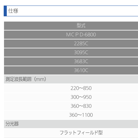
仕様
型式
ＭＣＰＤ-6800
2285C
3095C
3683C
3610C
測定波長範囲（mm）
220～850
300～950
360～830
360～1100
分光器
フラットフィールド型