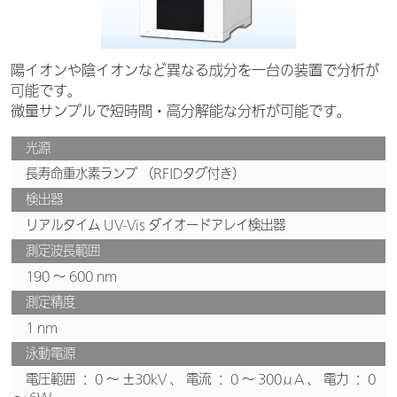
陽イオンや陰イオンなど異なる成分を一台の装置で分析が
可能です。
微量サンプルで短時間・高分解能な分析が可能です。
光源
長寿命重水素ランプ （RFIDタグ付き）
検出器
リアルタイム UV-Vis ダイオードアレイ検出器
測定波長範囲
190 ～ 600 nm
測定精度
1 nm
泳動電源
電圧範囲 ： 0 ～ ±30kV 、 電流 ： 0 ～ 300μA 、 電力 ： 0