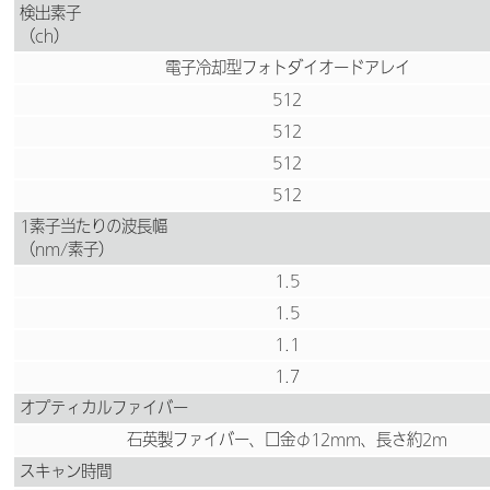
検出素子
（ch）
電子冷却型フォトダイオードアレイ
512
512
512
512
1素子当たりの波長幅
（nm/素子）
1.5
1.5
1.1
1.7
オプティカルファイバー
石英製ファイバー、口金φ12mm、長さ約2m
スキャン時間