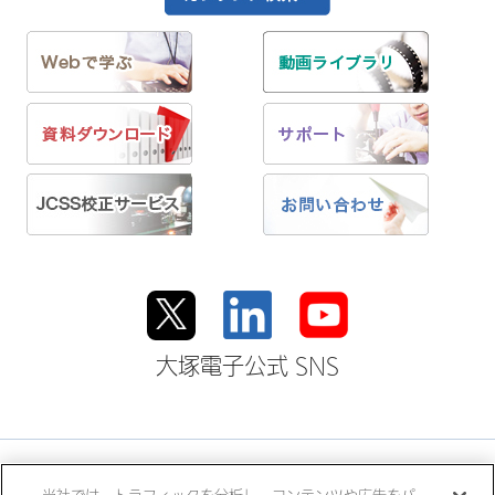
大塚電子公式 SNS
大塚ホールディングス