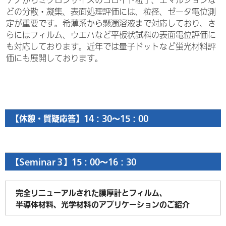
ナノからミクロンサイズのコロイド粒子、エマルジョンな
どの分散・凝集、表面処理評価には、粒径、ゼータ電位測
定が重要です。希薄系から懸濁溶液まで対応しており、さ
らにはフィルム、ウエハなど平板状試料の表面電位評価に
も対応しております。近年では量子ドットなど蛍光材料評
価にも展開しております。
【休憩・質疑応答】14：30～15：00
【Seminar３】15：00～16：30
完全リニューアルされた膜厚計とフィルム、
半導体材料、光学材料のアプリケーションのご紹介