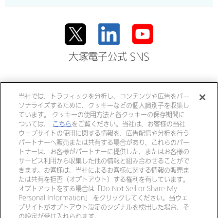
大塚電子公式 SNS
大塚ホールディングス
当社では、トラフィックを分析し、コンテンツや広告をパー
ソナライズするために、クッキーなどの個人識別子を収集し
大塚製薬
大塚製薬工場
大鵬薬品工業
ています。 クッキーの使用方法と各クッキーの保存期間に
ついては、
こちら
をご覧ください。当社は、お客様の当社
大塚倉庫
大塚化学
大塚食品
ウェブサイトの使用に関する情報を、広告配信や分析を行う
パートナーへ販売または共有する場合があり、これらのパー
大塚メディカルデバイス
トナーは、お客様がパートナーに提供した、またはお客様の
サービス利用から収集した他の情報と組み合わせることがで
きます。お客様は、当社によるお客様に関する情報の販売ま
個人情報・特定個人情報につい
リンク
たは共有を拒否（オプトアウト）する権利を有しています。
て
オプトアウトをする場合は「Do Not Sell or Share My
Personal Information」 をクリックしてください。当ウェ
ご利用ガイド
サイトマップ
ブサイトがオプトアウト設定のシグナルを検出した場合、そ
の設定が受け入れられます。