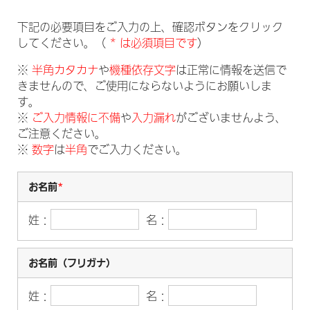
下記の必要項目をご入力の上、確認ボタンをクリック
してください。（
* は必須項目です
）
※
半角カタカナ
や
機種依存文字
は正常に情報を送信で
きませんので、ご使用にならないようにお願いしま
す。
※
ご入力情報に不備
や
入力漏れ
がございませんよう、
ご注意ください。
※
数字
は
半角
でご入力ください。
お名前
*
姓：
名：
お名前（フリガナ）
姓：
名：