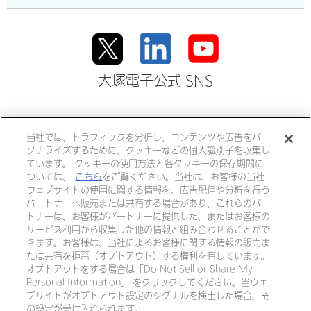
大塚電子公式 SNS
大塚ホールディングス
当社では、トラフィックを分析し、コンテンツや広告をパー
ソナライズするために、クッキーなどの個人識別子を収集し
大塚製薬
大塚製薬工場
大鵬薬品工業
ています。 クッキーの使用方法と各クッキーの保存期間に
ついては、
こちら
をご覧ください。当社は、お客様の当社
大塚倉庫
大塚化学
大塚食品
ウェブサイトの使用に関する情報を、広告配信や分析を行う
パートナーへ販売または共有する場合があり、これらのパー
大塚メディカルデバイス
トナーは、お客様がパートナーに提供した、またはお客様の
サービス利用から収集した他の情報と組み合わせることがで
きます。お客様は、当社によるお客様に関する情報の販売ま
個人情報・特定個人情報につい
リンク
たは共有を拒否（オプトアウト）する権利を有しています。
て
オプトアウトをする場合は「Do Not Sell or Share My
Personal Information」 をクリックしてください。当ウェ
ご利用ガイド
サイトマップ
ブサイトがオプトアウト設定のシグナルを検出した場合、そ
の設定が受け入れられます。