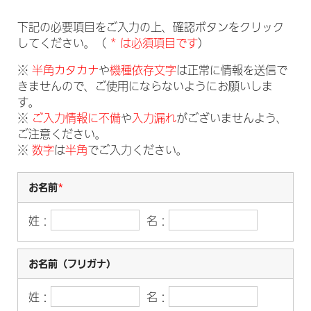
下記の必要項目をご入力の上、確認ボタンをクリック
してください。（
* は必須項目です
）
※
半角カタカナ
や
機種依存文字
は正常に情報を送信で
きませんので、ご使用にならないようにお願いしま
す。
※
ご入力情報に不備
や
入力漏れ
がございませんよう、
ご注意ください。
※
数字
は
半角
でご入力ください。
お名前
*
姓：
名：
お名前（フリガナ）
姓：
名：