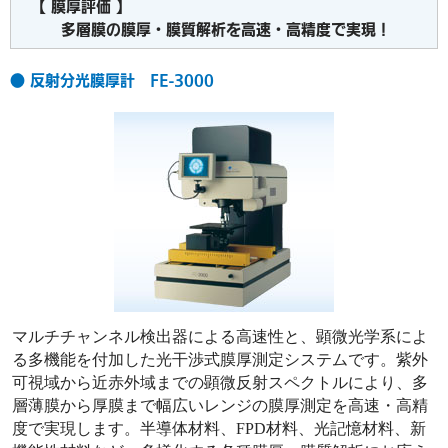
【 膜厚評価 】
多層膜の膜厚・膜質解析を高速・高精度で実現！
● 反射分光膜厚計 FE-3000
マルチチャンネル検出器による高速性と、顕微光学系によ
る多機能を付加した光干渉式膜厚測定システムです。紫外
可視域から近赤外域までの顕微反射スペクトルにより、多
層薄膜から厚膜まで幅広いレンジの膜厚測定を高速・高精
度で実現します。半導体材料、FPD材料、光記憶材料、新