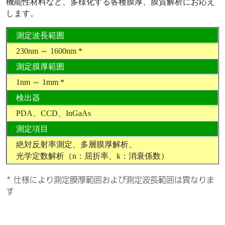
機能性材料など、多様化する各種膜厚、膜質解析にお応え
します。
測定波長範囲
230nm ～ 1600nm *
測定膜厚範囲
1nm ～ 1mm *
検出器
PDA、CCD、InGaAs
測定項目
絶対反射率測定、多層膜厚解析、
光学定数解析（n：屈折率、k：消衰係数）
* 仕様により測定膜厚範囲および測定波長範囲は異なりま
す