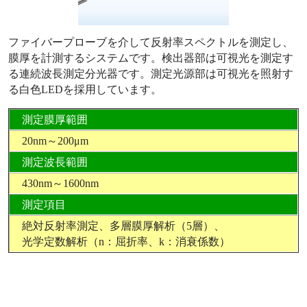
ファイバープローブを介して反射率スペクトルを測定し、
膜厚を計測するシステムです。検出器部は可視光を測定す
る連続波長測定分光器です。測定光源部は可視光を照射す
る白色LEDを採用しています。
測定膜厚範囲
20nm～200μm
測定波長範囲
430nm～1600nm
測定項目
絶対反射率測定、多層膜厚解析（5層）、
光学定数解析（n：屈折率、k：消衰係数）