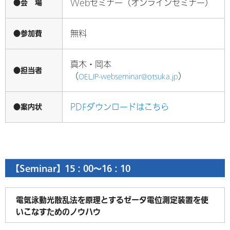
●会 場
Webセミナー（オンラインセミナー）
●参加費
無料
真木・岡本
●担当者
（
）
OELJP-webseminar@otsuka.jp
●案内状
PDFダウンロードはこちら
【Seminar】15：00～16：10
電気泳動光散乱法を原理とするゼータ電位測定装置を使
いこなすためのノウハウ