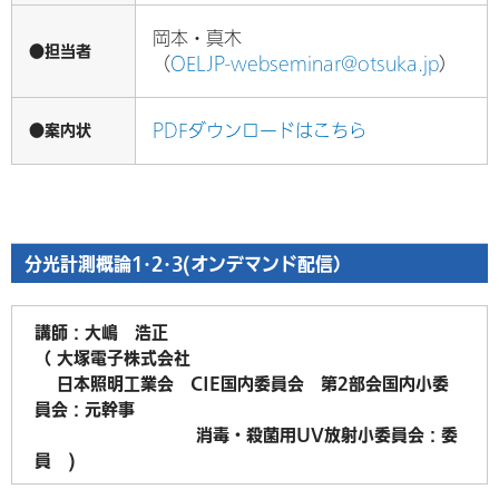
岡本・真木
●担当者
（
OELJP-webseminar@otsuka.jp
）
●案内状
PDFダウンロードはこちら
分光計測概論1･2･3(オンデマンド配信）
講師：大嶋 浩正
（ 大塚電子株式会社
日本照明工業会 CIE国内委員会 第2部会国内小委
員会：元幹事
消毒・殺菌用UV放射小委員会：委
員 )