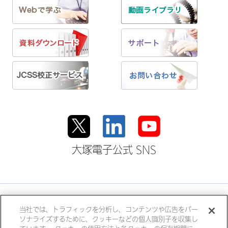
大塚電子公式 SNS
大塚ホールディングス
当社では、トラフィックを分析し、コンテンツや広告をパー
ソナライズするために、クッキーなどの個人識別子を収集し
大塚製薬
大塚製薬工場
大鵬薬品工業