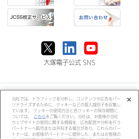
大塚電子公式 SNS
大塚ホールディングス
当社では、トラフィックを分析し、コンテンツや広告をパー
ソナライズするために、クッキーなどの個人識別子を収集し
大塚製薬
大塚製薬工場
大鵬薬品工業
ています。 クッキーの使用方法と各クッキーの保存期間に
ついては、
こちら
をご覧ください。当社は、お客様の当社
大塚倉庫
大塚化学
大塚食品
ウェブサイトの使用に関する情報を、広告配信や分析を行う
大塚メディカルデバイス
パートナーへ販売または共有する場合があり、これらのパー
トナーは、お客様がパートナーに提供した、またはお客様の