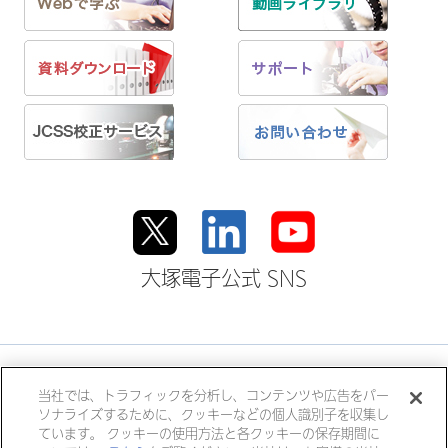
大塚電子公式 SNS
大塚ホールディングス
当社では、トラフィックを分析し、コンテンツや広告をパー
ソナライズするために、クッキーなどの個人識別子を収集し
大塚製薬
大塚製薬工場
大鵬薬品工業
ています。 クッキーの使用方法と各クッキーの保存期間に