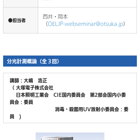
西井・岡本
●担当者
（
OELJP-webseminar@otsuka.jp
）
分光計測概論（全３回）
講師：大嶋 浩正
（ 大塚電子株式会社
日本照明工業会 CIE国内委員会 第2部会国内小委
員会：委員
消毒・殺菌用UV放射小委員会：委
員 )