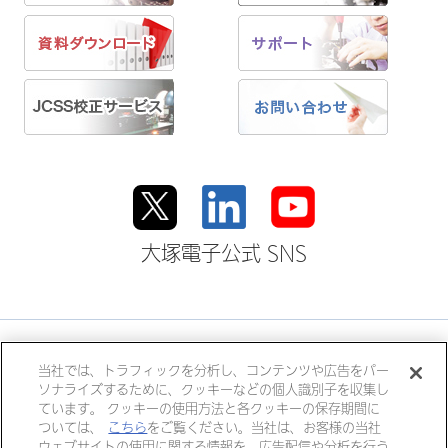
大塚電子公式 SNS
大塚ホールディングス
当社では、トラフィックを分析し、コンテンツや広告をパー
ソナライズするために、クッキーなどの個人識別子を収集し
大塚製薬
大塚製薬工場
大鵬薬品工業
ています。 クッキーの使用方法と各クッキーの保存期間に
大塚倉庫
大塚化学
大塚食品
ついては、
こちら
をご覧ください。当社は、お客様の当社
ウェブサイトの使用に関する情報を、広告配信や分析を行う