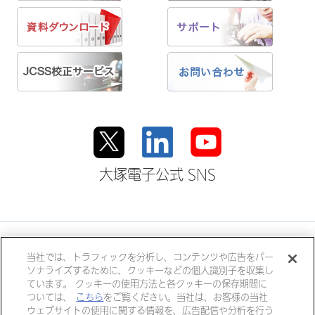
大塚電子公式 SNS
大塚ホールディングス
当社では、トラフィックを分析し、コンテンツや広告をパー
ソナライズするために、クッキーなどの個人識別子を収集し
大塚製薬
大塚製薬工場
大鵬薬品工業
ています。 クッキーの使用方法と各クッキーの保存期間に
大塚倉庫
大塚化学
大塚食品
ついては、
こちら
をご覧ください。当社は、お客様の当社
ウェブサイトの使用に関する情報を、広告配信や分析を行う