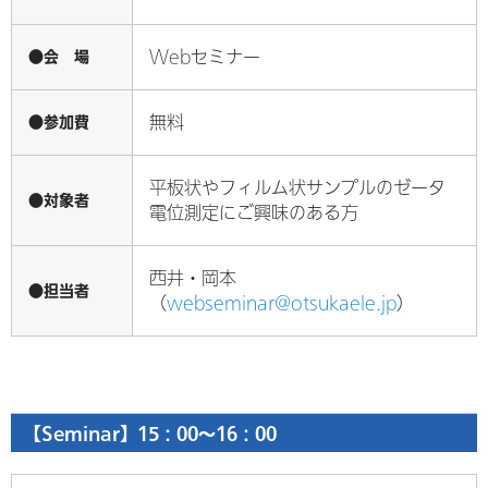
●会 場
Webセミナー
●参加費
無料
平板状やフィルム状サンプルのゼータ
●対象者
電位測定にご興味のある方
西井・岡本
●担当者
（
webseminar@otsukaele.jp
）
【Seminar】15：00～16：00