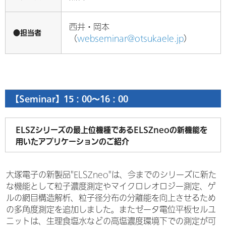
西井・岡本
●担当者
（
webseminar@otsukaele.jp
）
【Seminar】15：00～16：00
ELSZシリーズの最上位機種であるELSZneoの新機能を
用いたアプリケーションのご紹介
大塚電子の新製品"ELSZneo"は、今までのシリーズに新た
な機能として粒子濃度測定やマイクロレオロジー測定、ゲ
ルの網目構造解析、粒子径分布の分離能を向上させるため
の多角度測定を追加しました。またゼータ電位平板セルユ
ニットは、生理食塩水などの高塩濃度環境下での測定が可