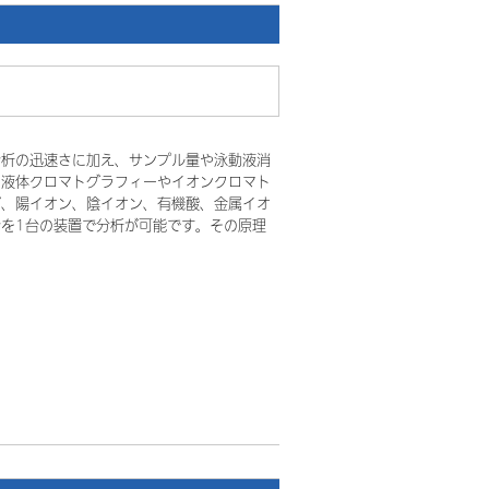
分析の迅速さに加え、サンプル量や泳動液消
。液体クロマトグラフィーやイオンクロマト
ず、陽イオン、陰イオン、有機酸、金属イオ
を1台の装置で分析が可能です。その原理
。