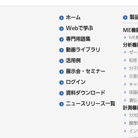
製
ホーム
Webで学ぶ
ME機
ME
専門用語集
分析機
動画ライブラリ
ゼー
活用例
粒径
分子
展示会・セミナー
示差
ログイン
キャ
資料ダウンロード
球晶
遺伝
ニュースリリース一覧
計測機
分光
膜厚
イン