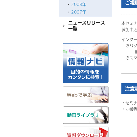
ご視
2008年
2007年
ニュースリリース
本セミナー
一覧
参加申込
インタ
※パソ
推奨ブラウ
※スマ
注意
・セミ
・
同業