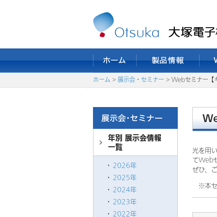
ホーム
>
展示会・セミナー
> Webセミナー【
W
年別 展示会情報
一覧
光を用
てWeb
2026年
ぜひ、
2025年
※本セ
2024年
2023年
2022年