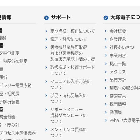
品情報
サポート
大塚電子に
器
定期点検、校正について
会社概要
機器
修理・移設について
企業理念
器
医療機器業許可取得
社長あいさつ
タ電位測定
および医療機器の
事業内容
製造販売承認申請の支援
・粒度分布測定
拠点一覧
取扱説明・技術サポート
量
アクセス
について
屈折
品質方針
マニュアル入手方法に
ピラリー電気泳動
ついて
環境への取り組
径・相関長
部品・消耗品購入に
健康宣言
ついて
子解析装置
採用情報
器
サポートメニュー
動画集
資料ダウンロードに
関連機器
What's大塚電子
ついて
計・厚み計
メンテナンス資料に
プロセス用評価機器
ついて