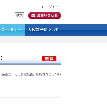
ログイン
月）
析装置と、その測定技術、応用例などについ