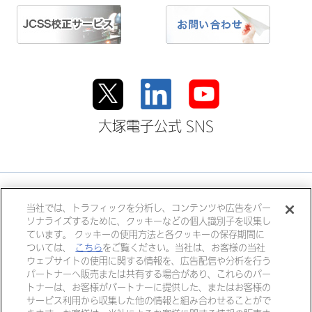
大塚電子公式 SNS
大塚ホールディングス
当社では、トラフィックを分析し、コンテンツや広告をパー
ソナライズするために、クッキーなどの個人識別子を収集し
大塚製薬
大塚製薬工場
大鵬薬品工業
ています。 クッキーの使用方法と各クッキーの保存期間に
大塚倉庫
大塚化学
大塚食品
ついては、
こちら
をご覧ください。当社は、お客様の当社
ウェブサイトの使用に関する情報を、広告配信や分析を行う
大塚メディカルデバイス
パートナーへ販売または共有する場合があり、これらのパー
トナーは、お客様がパートナーに提供した、またはお客様の
サービス利用から収集した他の情報と組み合わせることがで