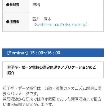
●参加費
無料
西井・岡本
●担当者
（
webseminar@otsukaele.jp
）
【Seminar】15：00～16：00
粒子径・ゼータ電位の測定原理やアプリケーションのご
紹介
粒子径・ゼータ電位は、分散・凝集のメカニズム解明に重
要なパラメータです。
希薄溶液から従来では測定困難であった濃厚溶液まで幅広
い濃度範囲で測定が可能です。