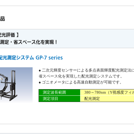
品
配光評価 】
測定・省スペース化を実現！
光測定システム GP-7 series
● 二次元輝度センサーによる多点表面輝度配光測定法
省スペース化を実現した配光測定システムです。
● ゴニオメータによる高速自動測定が可能です。
測定波長範囲
380～780nm（Y視感度フ
測定項目
配光測定