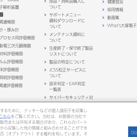
部品・消耗品購入に
健康宣言
ついて
子解析装置
採用情報
器
サポートメニュー
動画集
資料ダウンロードに
関連機器
What's大塚電子
ついて
計・厚み計
メンテナンス資料に
プロセス用評価機器
ついて
動場三次元顕微鏡
生産終了・保守終了製品
材料評価機器
リストについて
ルム評価機器
製品の特定について
体評価機器
JCSS校正サービスに
ついて
照明評価機器
該非判定・EAR判定
D関連評価機器
一覧表
サイバーセキュリティ対
応について
するために、クッキーなどの個人識別子を収集し
製品購入後お問い合わせ
こちら
をご覧ください。当社は、お客様の当社ウ
販売または共有する場合があり、これらのパート
※ここに記載されている商標は全ての国で登録されているものではありません
から収集した他の情報と組み合わせることができ
Do
否（オプトアウト）する権利を有しています。オ