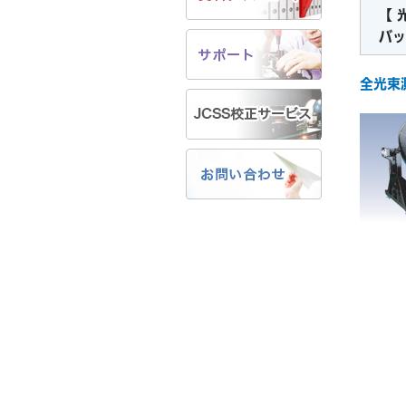
【 
バッ
全光束測