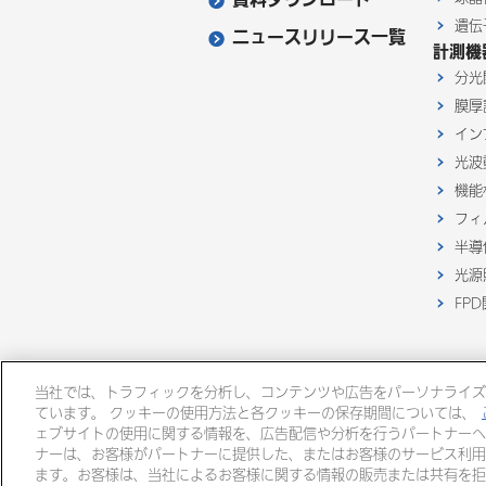
遺伝
ニュースリリース一覧
計測機
分光
膜厚
イン
光波
機能
フィ
半導
光源
FP
当社では、トラフィックを分析し、コンテンツや広告をパーソナライズ
ています。 クッキーの使用方法と各クッキーの保存期間については、
ェブサイトの使用に関する情報を、広告配信や分析を行うパートナーへ
ナーは、お客様がパートナーに提供した、またはお客様のサービス利用
ます。お客様は、当社によるお客様に関する情報の販売または共有を拒
大塚グループ