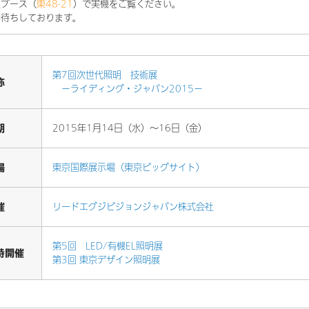
社ブース（
東48-21
）で実機をご覧ください。
お待ちしております。
第7回次世代照明 技術展
称
－ライディング・ジャパン2015－
期
2015年1月14日（水）～16日（金）
場
東京国際展示場（東京ビッグサイト）
催
リードエグジビジョンジャパン株式会社
第5回 LED/有機EL照明展
時開催
第3回 東京デザイン照明展