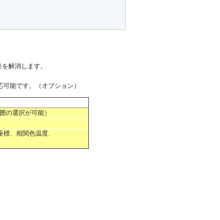
差を解消します。
対応可能です。（オプション）
長範囲の選択が可能）
）
座標、相関色温度、