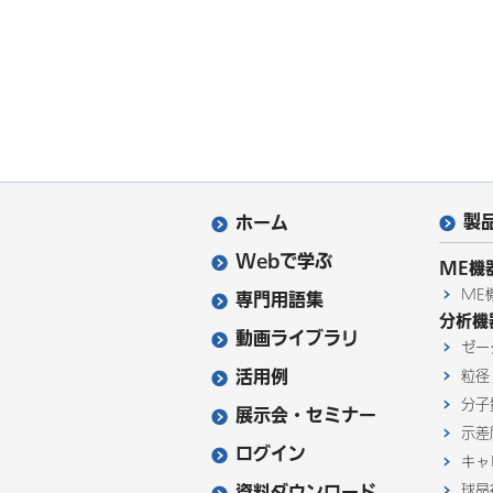
製
ホーム
Webで学ぶ
ME機
ME
専門用語集
分析機
動画ライブラリ
ゼー
活用例
粒径
分子
展示会・セミナー
示差
ログイン
キャ
資料ダウンロード
球晶