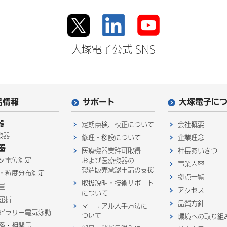
大塚電子公式 SNS
品情報
サポート
大塚電子に
器
定期点検、校正について
会社概要
機器
修理・移設について
企業理念
器
医療機器業許可取得
社長あいさつ
タ電位測定
および医療機器の
事業内容
製造販売承認申請の支援
・粒度分布測定
拠点一覧
取扱説明・技術サポート
量
アクセス
について
屈折
品質方針
マニュアル入手方法に
ピラリー電気泳動
ついて
環境への取り組
径・相関長