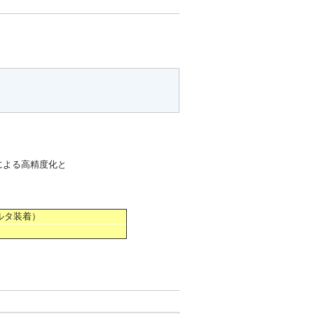
による高精度化と
ィルタ装着）