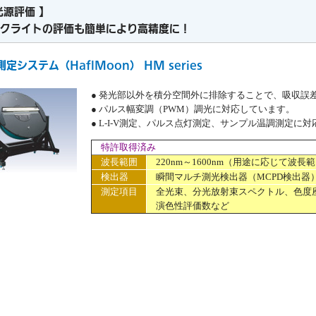
光源評価 】
クライトの評価も簡単により高精度に！
定システム（HaflMoon） HM series
● 発光部以外を積分空間外に排除することで、吸収誤
● パルス幅変調（PWM）調光に対応しています。
● L-I-V測定、パルス点灯測定、サンプル温調測定に
特許取得済み
波長範囲
220nm～1600nm（用途に応じて波
検出器
瞬間マルチ測光検出器（MCPD検出器
測定項目
全光束、分光放射束スペクトル、色度
演色性評価数など