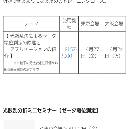
析ができるようになるためのトレーニングコース。
使用機
テーマ
東京会場
大阪会場
種
【 光散乱法によるゼータ
電位測定の原理と
アプリケーションの紹
ELSZ-
4月27
4月24
介 】
2000
日（金）
日（火）
～コロイド粒子の分散安定性評価から
固体表面電位の測定まで
光散乱分析ミニセミナー【ゼータ電位測定】
＜東京会場＞ 4月27日（金）