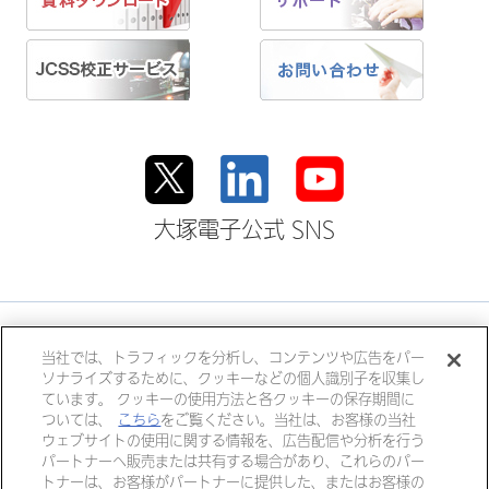
大塚電子公式 SNS
大塚ホールディングス
当社では、トラフィックを分析し、コンテンツや広告をパー
ソナライズするために、クッキーなどの個人識別子を収集し
大塚製薬
大塚製薬工場
大鵬薬品工業
ています。 クッキーの使用方法と各クッキーの保存期間に
大塚倉庫
大塚化学
大塚食品
ついては、
こちら
をご覧ください。当社は、お客様の当社
ウェブサイトの使用に関する情報を、広告配信や分析を行う
大塚メディカルデバイス
パートナーへ販売または共有する場合があり、これらのパー
トナーは、お客様がパートナーに提供した、またはお客様の