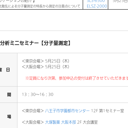
ケーションの紹介 】
SLS-6500
5月25日
ELSZ-2000
乱による分子量測定の特長から測定の注意点について
分析ミニセミナー【分子量測定】
＜東京会場＞ 5月25日（木）
＜大阪会場＞ 5月25日（木）
催 日
※定員になり次第、参加申込の受付は終了させていただきま
 間
13：30～16：30
＜東京会場＞
八王子市学園都市センター
12F 第1セミナー室
 場
＜大阪会場＞
大塚製薬 大阪本部
2F 大会議室