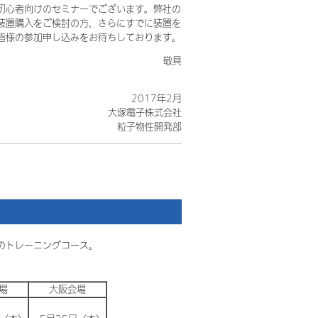
初心者向けのセミナーでございます。弊社の
装置購入をご検討の方、さらにすでに装置を
皆様の参加申し込みをお待ちしております。
敬具
2017年2月
大塚電子株式会社
粒子物性開発部
のトレーニングコース。
場
大阪会場