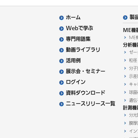
製
ホーム
Webで学ぶ
ME機
ME
専門用語集
分析機
動画ライブラリ
ゼー
活用例
粒径
分子
展示会・セミナー
示差
ログイン
キャ
資料ダウンロード
球晶
遺伝
ニュースリリース一覧
計測機
分光
膜厚
イン