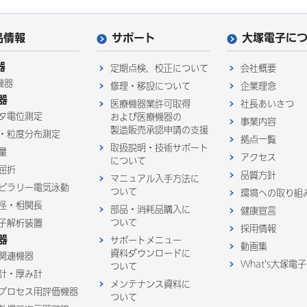
品情報
サポート
大塚電子に
器
定期点検、校正について
会社概要
機器
修理・移設について
企業理念
器
医療機器業許可取得
社長あいさつ
タ電位測定
および医療機器の
事業内容
製造販売承認申請の支援
・粒度分布測定
拠点一覧
取扱説明・技術サポート
量
アクセス
について
屈折
品質方針
マニュアル入手方法に
ピラリー電気泳動
ついて
環境への取り組
径・相関長
部品・消耗品購入に
健康宣言
ついて
子解析装置
採用情報
器
サポートメニュー
動画集
資料ダウンロードに
関連機器
What's大塚電子
ついて
計・厚み計
メンテナンス資料に
プロセス用評価機器
ついて